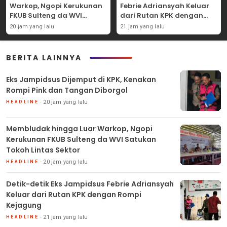
Warkop, Ngopi Kerukunan
Febrie Adriansyah Keluar
FKUB Sulteng da WVI
dari Rutan KPK dengan
Satukan Tokoh Lintas
Rompi Kejagung
20 jam yang lalu
21 jam yang lalu
Sektor
BERITA LAINNYA
Eks Jampidsus Dijemput di KPK, Kenakan
Rompi Pink dan Tangan Diborgol
20 jam yang lalu
HEADLINE
Membludak hingga Luar Warkop, Ngopi
Kerukunan FKUB Sulteng da WVI Satukan
Tokoh Lintas Sektor
20 jam yang lalu
HEADLINE
Detik-detik Eks Jampidsus Febrie Adriansyah
Keluar dari Rutan KPK dengan Rompi
Kejagung
21 jam yang lalu
HEADLINE