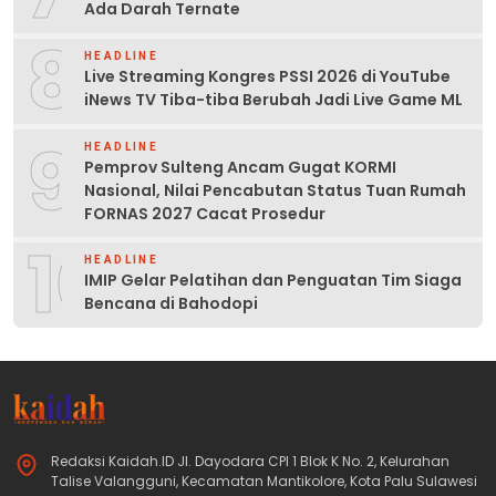
Ada Darah Ternate
8
HEADLINE
Live Streaming Kongres PSSI 2026 di YouTube
iNews TV Tiba-tiba Berubah Jadi Live Game ML
9
HEADLINE
Pemprov Sulteng Ancam Gugat KORMI
Nasional, Nilai Pencabutan Status Tuan Rumah
FORNAS 2027 Cacat Prosedur
10
HEADLINE
IMIP Gelar Pelatihan dan Penguatan Tim Siaga
Bencana di Bahodopi
Redaksi Kaidah.ID Jl. Dayodara CPI 1 Blok K No. 2, Kelurahan
Talise Valangguni, Kecamatan Mantikolore, Kota Palu Sulawesi