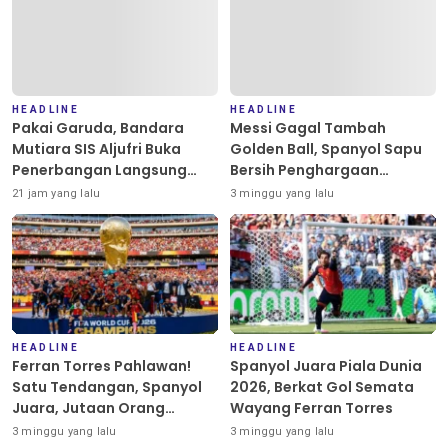
HEADLINE
HEADLINE
Pakai Garuda, Bandara
Messi Gagal Tambah
Mutiara SIS Aljufri Buka
Golden Ball, Spanyol Sapu
Penerbangan Langsung
Bersih Penghargaan
Palu-Guangzhou
Individu Piala Dunia 2026
21 jam yang lalu
3 minggu yang lalu
HEADLINE
HEADLINE
Ferran Torres Pahlawan!
Spanyol Juara Piala Dunia
Satu Tendangan, Spanyol
2026, Berkat Gol Semata
Juara, Jutaan Orang
Wayang Ferran Torres
Berpesta
3 minggu yang lalu
3 minggu yang lalu