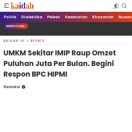
Kaidah.ID
Independen dan Berani
Politik
Dialektika
Pelesir
Kesehatan
Khazanah
Nusan
NEWS FLASH
KAIDAH.ID
BISNIS
UMKM Sekitar IMIP Raup Omzet
Puluhan Juta Per Bulan. Begini
Respon BPC HIPMI
Redaksi