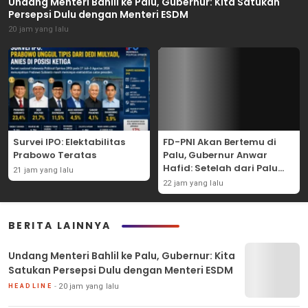
Undang Menteri Bahlil ke Palu, Gubernur: Kita Satukan
Persepsi Dulu dengan Menteri ESDM
20 jam yang lalu
Survei IPO: Elektabilitas
FD-PNI Akan Bertemu di
Prabowo Teratas
Palu, Gubernur Anwar
Hafid: Setelah dari Palu
21 jam yang lalu
Kami ke Jakarta
22 jam yang lalu
BERITA LAINNYA
Undang Menteri Bahlil ke Palu, Gubernur: Kita
Satukan Persepsi Dulu dengan Menteri ESDM
20 jam yang lalu
HEADLINE