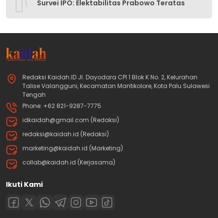
Survei IPO: Elektabilitas Prabowo Teratas
Redaksi Kaidah.ID Jl. Dayodara CPI 1 Blok K No. 2, Kelurahan
Talise Valangguni, Kecamatan Mantikolore, Kota Palu Sulawesi
Tengah
Phone: +62 821-9287-7775
idkaidah@gmail.com (Redaksi)
redaksi@kaidah.id (Redaksi)
marketing@kaidah.id (Marketing)
collab@kaidah.id (Kerjasama)
Ikuti Kami