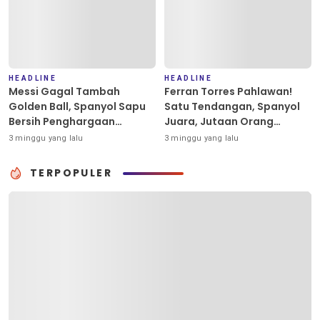
HEADLINE
HEADLINE
Messi Gagal Tambah
Ferran Torres Pahlawan!
Golden Ball, Spanyol Sapu
Satu Tendangan, Spanyol
Bersih Penghargaan
Juara, Jutaan Orang
Individu Piala Dunia 2026
Berpesta
3 minggu yang lalu
3 minggu yang lalu
TERPOPULER