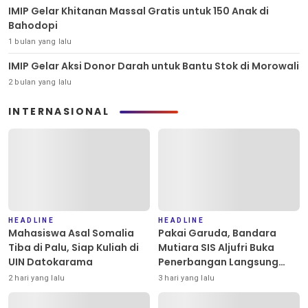
IMIP Gelar Khitanan Massal Gratis untuk 150 Anak di
Bahodopi
1 bulan yang lalu
IMIP Gelar Aksi Donor Darah untuk Bantu Stok di Morowali
2 bulan yang lalu
INTERNASIONAL
HEADLINE
HEADLINE
Mahasiswa Asal Somalia
Pakai Garuda, Bandara
Tiba di Palu, Siap Kuliah di
Mutiara SIS Aljufri Buka
UIN Datokarama
Penerbangan Langsung
Palu-Guangzhou
2 hari yang lalu
3 hari yang lalu