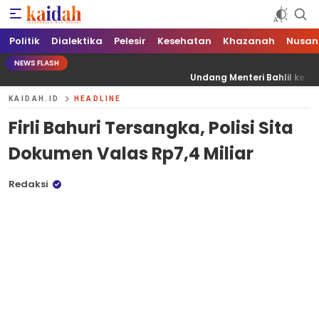
Kaidah.ID
Independen dan Berani
Politik
Dialektika
Pelesir
Kesehatan
Khazanah
Nusan
NEWS FLASH
Undang Menteri Bahlil ke Palu, Gubernur: Kita Sa
KAIDAH.ID
HEADLINE
Firli Bahuri Tersangka, Polisi Sita
Dokumen Valas Rp7,4 Miliar
Redaksi