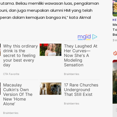
utama. Beliau memiliki wawasan luas, pengalaman
ni, dan juga merupakan alumni HMI yang telah
peran dalam kemajuan bangsa ini,” kata Akmal
HE
Me
T
Ba
Be
3 
P
In
Du