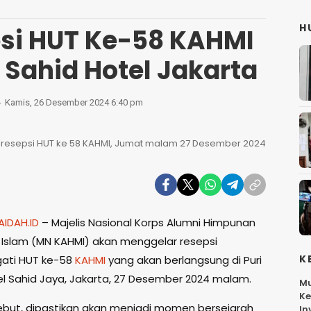
H
psi HUT Ke-58 KAHMI
 Sahid Hotel Jakarta
Kamis, 26 Desember 2024 6:40 pm
 resepsi HUT ke 58 KAHMI, Jumat malam 27 Desember 2024
AIDAH.ID
– Majelis Nasional Korps Alumni Himpunan
Islam (MN KAHMI) akan menggelar resepsi
K
ati HUT ke-58
KAHMI
yang akan berlangsung di Puri
l Sahid Jaya, Jakarta, 27 Desember 2024 malam.
Mu
Ke
ebut, dipastikan akan menjadi momen bersejarah
In