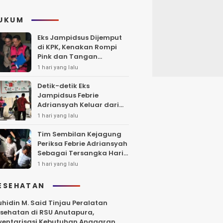
UKUM
Eks Jampidsus Dijemput
di KPK, Kenakan Rompi
Pink dan Tangan
Diborgol
1 hari yang lalu
Detik-detik Eks
Jampidsus Febrie
Adriansyah Keluar dari
Rutan KPK dengan Rompi
1 hari yang lalu
Kejagung
Tim Sembilan Kejagung
Periksa Febrie Adriansyah
Sebagai Tersangka Hari
Ini
1 hari yang lalu
ESEHATAN
hidin M. Said Tinjau Peralatan
sehatan di RSU Anutapura,
ventarisasi Kebutuhan Anggaran