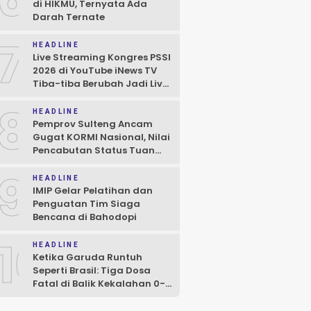
di HIKMU, Ternyata Ada
Darah Ternate
7
HEADLINE
Live Streaming Kongres PSSI
2026 di YouTube iNews TV
Tiba-tiba Berubah Jadi Live
Game ML
8
HEADLINE
Pemprov Sulteng Ancam
Gugat KORMI Nasional, Nilai
Pencabutan Status Tuan
Rumah FORNAS 2027 Cacat
9
Prosedur
HEADLINE
IMIP Gelar Pelatihan dan
Penguatan Tim Siaga
Bencana di Bahodopi
10
HEADLINE
Ketika Garuda Runtuh
Seperti Brasil: Tiga Dosa
Fatal di Balik Kekalahan 0-3
dari Vietnam