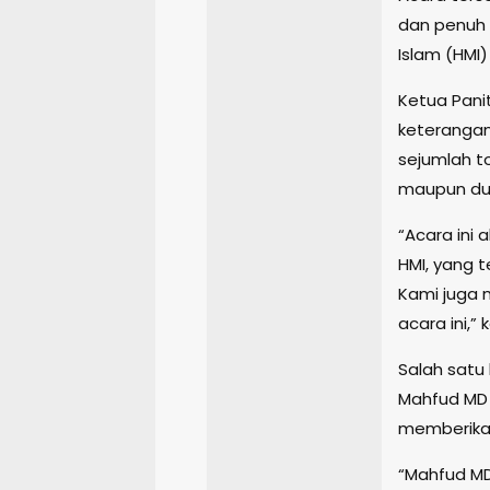
dan penuh 
Islam (HMI)
Ketua Pani
keterangan
sejumlah to
maupun du
“Acara ini 
HMI, yang 
Kami juga 
acara ini,” 
Salah satu 
Mahfud MD 
memberikan
“Mahfud MD