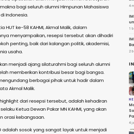
20
makna bagi seluruh alumni Himpunan Mahasiswa
4 
 di Indonesia.
IM
un
tia HUT ke-58 KAHMI, Akmal Malik, dalam
1 b
nya menyampaikan, resepsi tersebut akan dihadiri
IM
koh penting, baik dari kalangan politik, akademisi,
Ba
nia usaha.
2 b
akan menjadi ajang silaturahmi bagi seluruh alumni
I
telah memberikan kontribusi besar bagi bangsa.
mengundang berbagai pihak untuk hadir dalam
kata Akmal Malik.
highlight dari resepsi tersebut, adalah kehadiran
HE
Ma
selaku Ketua Dewan Pakar MN KAHMI, yang akan
So
Pa
 orasi kebangsaan.
di
4 j
D
 adalah sosok yang sangat layak untuk menjadi