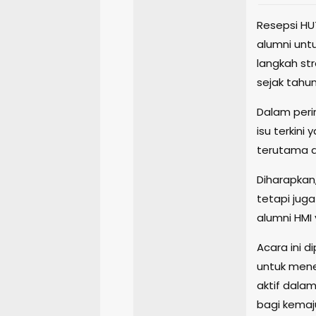
Resepsi HU
alumni unt
langkah st
sejak tahun 
Dalam perin
isu terkini
terutama d
Diharapkan
tetapi jug
alumni HMI 
Acara ini d
untuk men
aktif dala
bagi kemaj