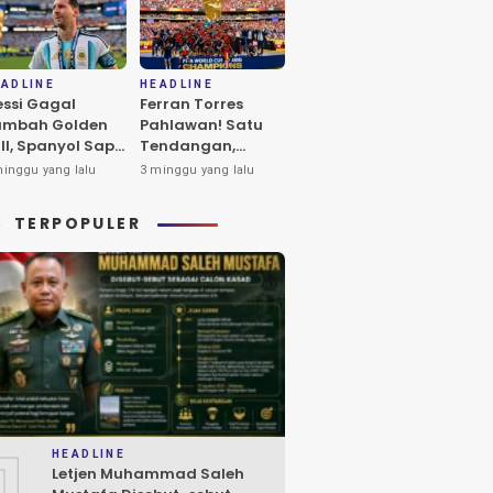
ADLINE
HEADLINE
ssi Gagal
Ferran Torres
ambah Golden
Pahlawan! Satu
ll, Spanyol Sapu
Tendangan,
rsih
Spanyol Juara,
minggu yang lalu
3 minggu yang lalu
enghargaan
Jutaan Orang
dividu Piala
Berpesta
TERPOPULER
nia 2026
1
HEADLINE
Letjen Muhammad Saleh