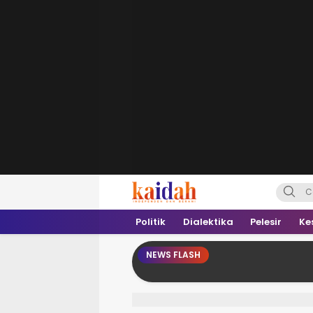
Kaidah.ID
Independen dan Berani
Politik
Dialektika
Pelesir
Ke
NEWS FLASH