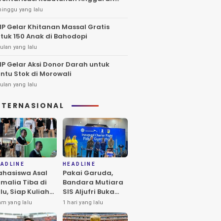
27
minggu yang lalu
IP Gelar Khitanan Massal Gratis
tuk 150 Anak di Bahodopi
ulan yang lalu
IP Gelar Aksi Donor Darah untuk
ntu Stok di Morowali
ulan yang lalu
NTERNASIONAL
ADLINE
HEADLINE
hasiswa Asal
Pakai Garuda,
malia Tiba di
Bandara Mutiara
lu, Siap Kuliah
SIS Aljufri Buka
 UIN
Penerbangan
am yang lalu
1 hari yang lalu
atokarama
Langsung Palu-
Guangzhou