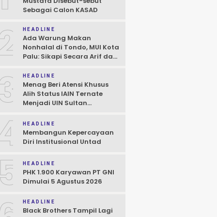
Mustafa Disebut-sebut
Sebagai Calon KASAD
2
HEADLINE
Ada Warung Makan
Nonhalal di Tondo, MUI Kota
Palu: Sikapi Secara Arif dan
Bijaksana Sesuai Hukum
3
HEADLINE
Menag Beri Atensi Khusus
Alih Status IAIN Ternate
Menjadi UIN Sultan
Baabullah, Janji Hadiri Dies
4
Natalis
HEADLINE
Membangun Kepercayaan
Diri Institusional Untad
5
HEADLINE
PHK 1.900 Karyawan PT GNI
Dimulai 5 Agustus 2026
6
HEADLINE
Black Brothers Tampil Lagi