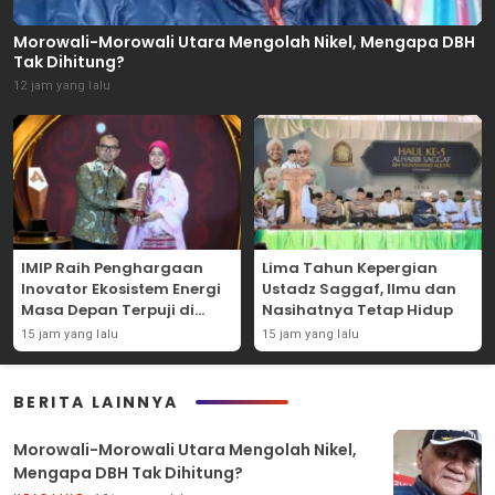
Morowali-Morowali Utara Mengolah Nikel, Mengapa DBH
Tak Dihitung?
12 jam yang lalu
IMIP Raih Penghargaan
Lima Tahun Kepergian
Inovator Ekosistem Energi
Ustadz Saggaf, Ilmu dan
Masa Depan Terpuji di
Nasihatnya Tetap Hidup
Detiktimur Awards 2026
15 jam yang lalu
15 jam yang lalu
BERITA LAINNYA
Morowali-Morowali Utara Mengolah Nikel,
Mengapa DBH Tak Dihitung?