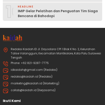
10
HEADLINE
IMIP Gelar Pelatihan dan Penguatan Tim Siaga
Bencana di Bahodopi
Redaksi Kaidah.ID Jl. Dayodara CPI 1 Blok K No. 2, Kelurahan
Talise Valangguni, Kecamatan Mantikolore, Kota Palu Sulawesi
Tengah
Phone: +62 821-9287-7775
idkaidah@gmail.com (Redaksi)
redaksi@kaidah.id (Redaksi)
marketing@kaidah.id (Marketing)
collab@kaidah.id (Kerjasama)
Ikuti Kami