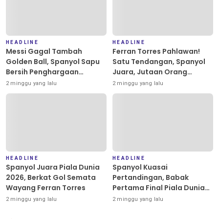
HEADLINE
HEADLINE
Messi Gagal Tambah
Ferran Torres Pahlawan!
Golden Ball, Spanyol Sapu
Satu Tendangan, Spanyol
Bersih Penghargaan
Juara, Jutaan Orang
Individu Piala Dunia 2026
Berpesta
2 minggu yang lalu
2 minggu yang lalu
HEADLINE
HEADLINE
Spanyol Juara Piala Dunia
Spanyol Kuasai
2026, Berkat Gol Semata
Pertandingan, Babak
Wayang Ferran Torres
Pertama Final Piala Dunia
2026 Masih Tanpa Gol
2 minggu yang lalu
2 minggu yang lalu