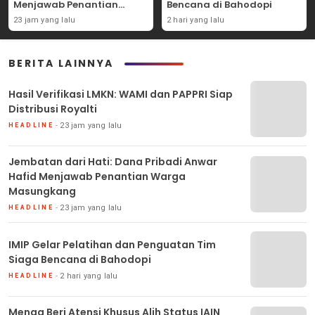
Menjawab Penantian
Bencana di Bahodopi
Warga Masungkang
23 jam yang lalu
2 hari yang lalu
BERITA LAINNYA
Hasil Verifikasi LMKN: WAMI dan PAPPRI Siap
Distribusi Royalti
23 jam yang lalu
HEADLINE
Jembatan dari Hati: Dana Pribadi Anwar
Hafid Menjawab Penantian Warga
Masungkang
23 jam yang lalu
HEADLINE
IMIP Gelar Pelatihan dan Penguatan Tim
Siaga Bencana di Bahodopi
2 hari yang lalu
HEADLINE
Menag Beri Atensi Khusus Alih Status IAIN