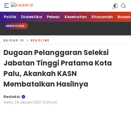
Kaidah.ID
Independen dan Berani
Politik
Dialektika
Pelesir
Kesehatan
Khazanah
Nusan
NEWS FLASH
KAIDAH.ID
HEADLINE
Dugaan Pelanggaran Seleksi
Jabatan Tinggi Pratama Kota
Palu, Akankah KASN
Membatalkan Hasilnya
Redaksi
Senin, 24 Januari 2022 10:23 pm