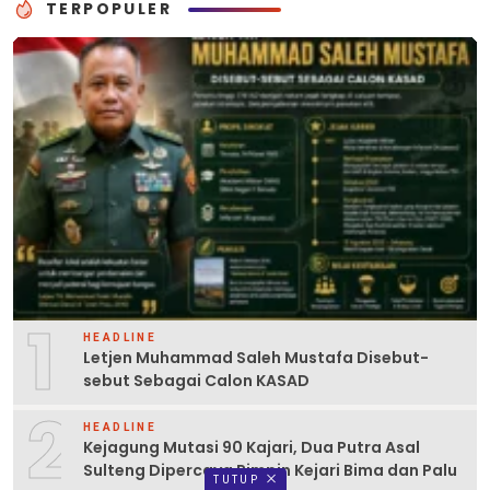
TERPOPULER
1
HEADLINE
Letjen Muhammad Saleh Mustafa Disebut-
sebut Sebagai Calon KASAD
2
HEADLINE
Kejagung Mutasi 90 Kajari, Dua Putra Asal
Sulteng Dipercaya Pimpin Kejari Bima dan Palu
TUTUP