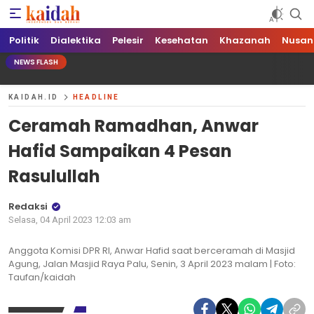
Kaidah.ID
Independen dan Berani
Politik
Dialektika
Pelesir
Kesehatan
Khazanah
Nusan
NEWS FLASH
KAIDAH.ID
HEADLINE
Ceramah Ramadhan, Anwar
Hafid Sampaikan 4 Pesan
Rasulullah
Redaksi
Selasa, 04 April 2023 12:03 am
Anggota Komisi DPR RI, Anwar Hafid saat berceramah di Masjid
Agung, Jalan Masjid Raya Palu, Senin, 3 April 2023 malam | Foto:
Taufan/kaidah