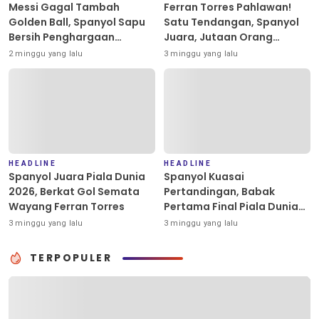
Messi Gagal Tambah
Ferran Torres Pahlawan!
Golden Ball, Spanyol Sapu
Satu Tendangan, Spanyol
Bersih Penghargaan
Juara, Jutaan Orang
Individu Piala Dunia 2026
Berpesta
2 minggu yang lalu
3 minggu yang lalu
HEADLINE
HEADLINE
Spanyol Juara Piala Dunia
Spanyol Kuasai
2026, Berkat Gol Semata
Pertandingan, Babak
Wayang Ferran Torres
Pertama Final Piala Dunia
2026 Masih Tanpa Gol
3 minggu yang lalu
3 minggu yang lalu
TERPOPULER