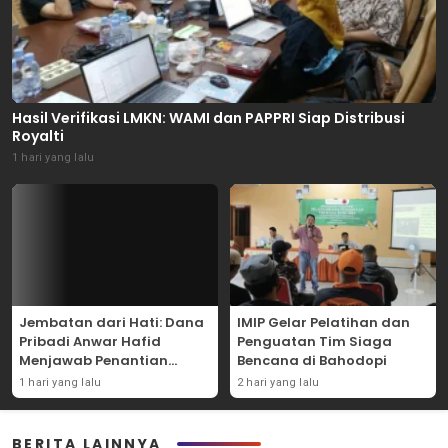
Hasil Verifikasi LMKN: WAMI dan PAPPRI Siap Distribusi
Royalti
1 hari yang lalu
Jembatan dari Hati: Dana
IMIP Gelar Pelatihan dan
Pribadi Anwar Hafid
Penguatan Tim Siaga
Menjawab Penantian
Bencana di Bahodopi
Warga Masungkang
1 hari yang lalu
2 hari yang lalu
BERITA LAINNYA