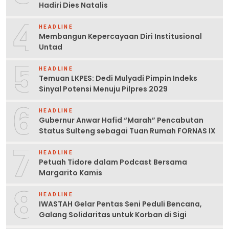
Hadiri Dies Natalis
4
HEADLINE
Membangun Kepercayaan Diri Institusional
Untad
5
HEADLINE
Temuan LKPES: Dedi Mulyadi Pimpin Indeks
Sinyal Potensi Menuju Pilpres 2029
6
HEADLINE
Gubernur Anwar Hafid “Marah” Pencabutan
Status Sulteng sebagai Tuan Rumah FORNAS IX
7
HEADLINE
Petuah Tidore dalam Podcast Bersama
Margarito Kamis
8
HEADLINE
IWASTAH Gelar Pentas Seni Peduli Bencana,
Galang Solidaritas untuk Korban di Sigi