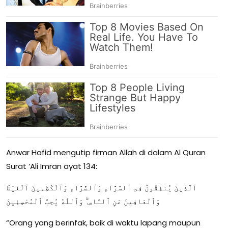
Anwar Hafid mengutip firman Allah di dalam Al Quran
Surat ‘Ali Imran ayat 134:
ٱلَّذِينَ يُنفِقُونَ فِى ٱلسَّرَّآءِ وَٱلضَّرَّآءِ وَٱلْكَٰظِمِينَ ٱلْغَيْظَ
وَٱلْعَافِينَ عَنِ ٱلنَّاسِ ۗ وَٱللَّهُ يُحِبُّ ٱلْمُحْسِنِينَ
“Orang yang berinfak, baik di waktu lapang maupun