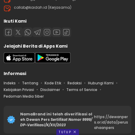
collab@kaidah.id (Kerjasama)
Ikuti Kami
Jelajahi Berita di Apps Kami
Informasi
Indeks
Tentang
Kode Etik
Redaksi
Hubungi Kami
Kebijakan Privasi
Disclaimer
Terms of Service
Pedoman Media Siber
NamaBrand ini telah diverifikasi ol
https://dewanper
eh Dewan Pers
Sertifikat Nomor 9999/
s.or.id/data/perus
DP-Verifikasi/K/XII/2023
ahaanpers
TUTUP