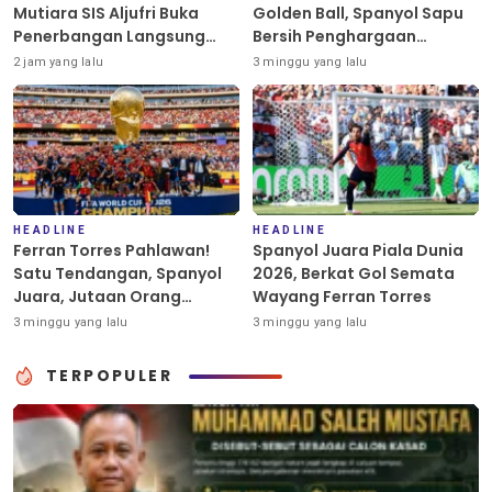
Mutiara SIS Aljufri Buka
Golden Ball, Spanyol Sapu
Penerbangan Langsung
Bersih Penghargaan
Palu-Guangzhou
Individu Piala Dunia 2026
2 jam yang lalu
3 minggu yang lalu
HEADLINE
HEADLINE
Ferran Torres Pahlawan!
Spanyol Juara Piala Dunia
Satu Tendangan, Spanyol
2026, Berkat Gol Semata
Juara, Jutaan Orang
Wayang Ferran Torres
Berpesta
3 minggu yang lalu
3 minggu yang lalu
TERPOPULER