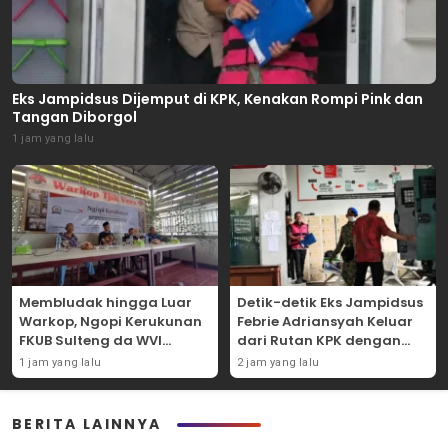
Eks Jampidsus Dijemput di KPK, Kenakan Rompi Pink dan
Tangan Diborgol
1 jam yang lalu
Membludak hingga Luar
Detik-detik Eks Jampidsus
Warkop, Ngopi Kerukunan
Febrie Adriansyah Keluar
FKUB Sulteng da WVI
dari Rutan KPK dengan
Satukan Tokoh Lintas
Rompi Kejagung
1 jam yang lalu
2 jam yang lalu
Sektor
BERITA LAINNYA