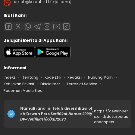
collab@kaidah.id (Kerjasama)
Ikuti Kami
Jelajahi Berita di Apps Kami
Informasi
Indeks
Tentang
Kode Etik
Redaksi
Hubungi Kami
Kebijakan Privasi
Disclaimer
Terms of Service
Pedoman Media Siber
NamaBrand ini telah diverifikasi ol
https://dewanper
eh Dewan Pers
Sertifikat Nomor 9999/
s.or.id/data/perus
DP-Verifikasi/K/XII/2023
ahaanpers