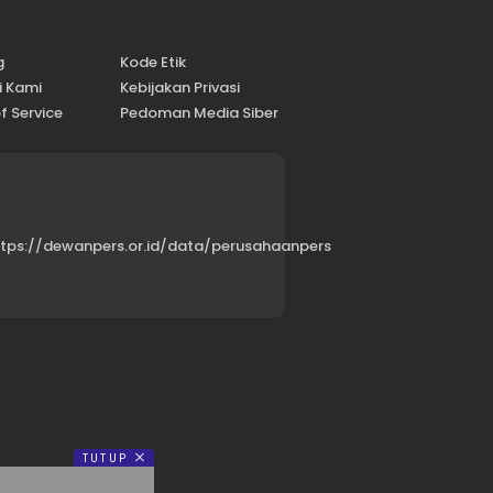
g
Kode Etik
i Kami
Kebijakan Privasi
f Service
Pedoman Media Siber
ttps://dewanpers.or.id/data/perusahaanpers
TUTUP