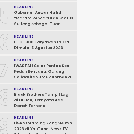
5
HEADLINE
Gubernur Anwar Hafid
“Marah” Pencabutan Status
Sulteng sebagai Tuan
Rumah FORNAS IX
6
HEADLINE
PHK 1.900 Karyawan PT GNI
Dimulai 5 Agustus 2026
7
HEADLINE
IWASTAH Gelar Pentas Seni
Peduli Bencana, Galang
Solidaritas untuk Korban di
Sigi
8
HEADLINE
Black Brothers Tampil Lagi
di HIKMU, Ternyata Ada
Darah Ternate
9
HEADLINE
Live Streaming Kongres PSSI
2026 di YouTube iNews TV