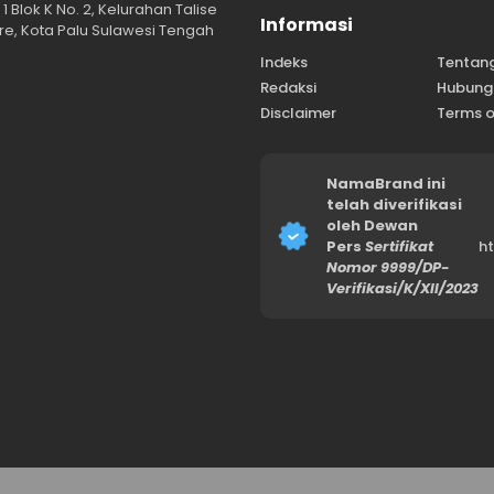
1 Blok K No. 2, Kelurahan Talise
Informasi
e, Kota Palu Sulawesi Tengah
Indeks
Tentan
Redaksi
Hubung
Disclaimer
Terms o
NamaBrand ini
telah diverifikasi
oleh Dewan
Pers
Sertifikat
h
Nomor 9999/DP-
Verifikasi/K/XII/2023