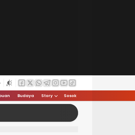
6
puan
Budaya
Story
Sosok