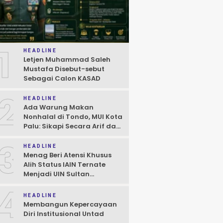
1
HEADLINE
Letjen Muhammad Saleh
Mustafa Disebut-sebut
Sebagai Calon KASAD
2
HEADLINE
Ada Warung Makan
Nonhalal di Tondo, MUI Kota
Palu: Sikapi Secara Arif dan
Bijaksana Sesuai Hukum
3
HEADLINE
Menag Beri Atensi Khusus
Alih Status IAIN Ternate
Menjadi UIN Sultan
Baabullah, Janji Hadiri Dies
4
Natalis
HEADLINE
Membangun Kepercayaan
Diri Institusional Untad