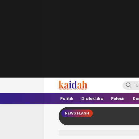
Kaidah.ID
Independen dan Berani
Politik
Dialektika
Pelesir
Ke
NEWS FLASH