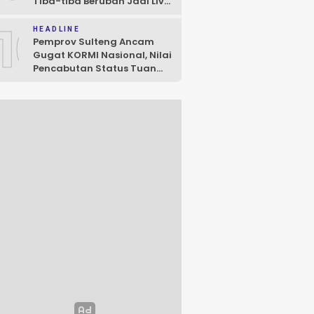
Tiba-tiba Berubah Jadi Live
Game ML
10
HEADLINE
Pemprov Sulteng Ancam
Gugat KORMI Nasional, Nilai
Pencabutan Status Tuan
Rumah FORNAS 2027 Cacat
Prosedur