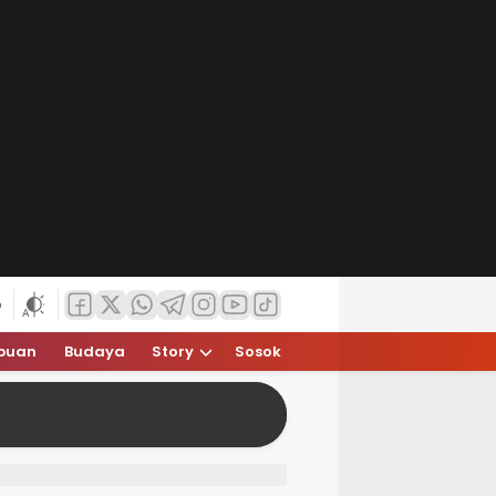
6
puan
Budaya
Story
Sosok