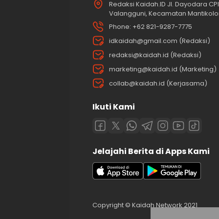
Redaksi Kaidah.ID Jl. Dayodara CPI 
Valangguni, Kecamatan Mantikolor
Phone: +62 821-9287-7775
idkaidah@gmail.com (Redaksi)
redaksi@kaidah.id (Redaksi)
marketing@kaidah.id (Marketing)
collab@kaidah.id (Kerjasama)
Ikuti Kami
Jelajahi Berita di Apps Kami
Copyright © Kaidah Network 2021