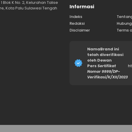
1 Blok K No. 2, Kelurahan Talise
Informasi
e, Kota Palu Sulawesi Tengah
Indeks
Tentan
Redaksi
Hubung
Disclaimer
Terms o
NamaBrand ini
telah diverifikasi
oleh Dewan
Pers
Sertifikat
h
Nomor 9999/DP-
Verifikasi/K/XII/2023