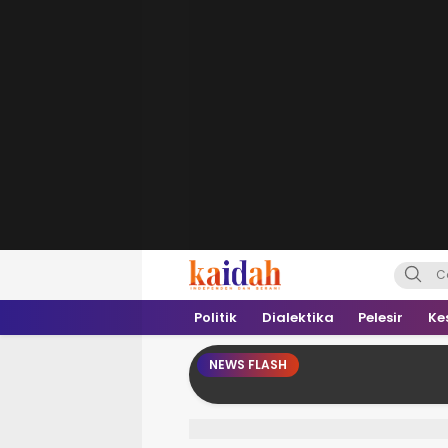
Kaidah.ID
Independen dan Berani
Politik
Dialektika
Pelesir
Ke
NEWS FLASH