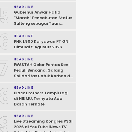
5
HEADLINE
Gubernur Anwar Hafid
“Marah” Pencabutan Status
Sulteng sebagai Tuan
Rumah FORNAS IX
6
HEADLINE
PHK 1.900 Karyawan PT GNI
Dimulai 5 Agustus 2026
7
HEADLINE
IWASTAH Gelar Pentas Seni
Peduli Bencana, Galang
Solidaritas untuk Korban di
Sigi
8
HEADLINE
Black Brothers Tampil Lagi
di HIKMU, Ternyata Ada
Darah Ternate
9
HEADLINE
Live Streaming Kongres PSSI
2026 di YouTube iNews TV