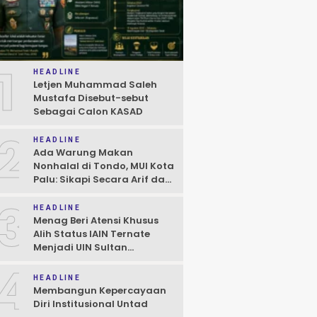
1
HEADLINE
Letjen Muhammad Saleh
Mustafa Disebut-sebut
Sebagai Calon KASAD
2
HEADLINE
Ada Warung Makan
Nonhalal di Tondo, MUI Kota
Palu: Sikapi Secara Arif dan
Bijaksana Sesuai Hukum
3
HEADLINE
Menag Beri Atensi Khusus
Alih Status IAIN Ternate
Menjadi UIN Sultan
Baabullah, Janji Hadiri Dies
4
Natalis
HEADLINE
Membangun Kepercayaan
Diri Institusional Untad