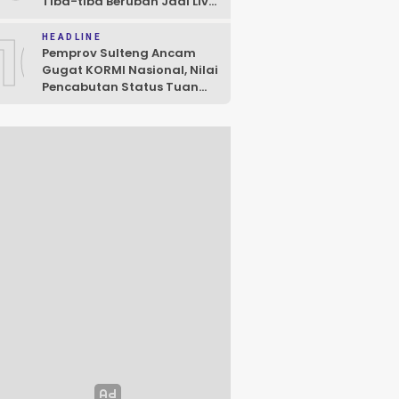
Tiba-tiba Berubah Jadi Live
Game ML
10
HEADLINE
Pemprov Sulteng Ancam
Gugat KORMI Nasional, Nilai
Pencabutan Status Tuan
Rumah FORNAS 2027 Cacat
Prosedur