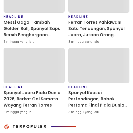
HEADLINE
HEADLINE
Messi Gagal Tambah
Ferran Torres Pahlawan!
Golden Ball, Spanyol Sapu
Satu Tendangan, Spanyol
Bersih Penghargaan
Juara, Jutaan Orang
Individu Piala Dunia 2026
Berpesta
3 minggu yang lalu
3 minggu yang lalu
HEADLINE
HEADLINE
Spanyol Juara Piala Dunia
Spanyol Kuasai
2026, Berkat Gol Semata
Pertandingan, Babak
Wayang Ferran Torres
Pertama Final Piala Dunia
2026 Masih Tanpa Gol
3 minggu yang lalu
3 minggu yang lalu
TERPOPULER