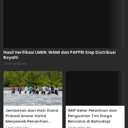
Hasil Verifikasi LMKN: WAMI dan PAPPRI Siap Distribusi
Royalti
2 hari yang lalu
Jembatan dari Hati: Dana
IMIP Gelar Pelatihan dan
Pribadi Anwar Hafid
Penguatan Tim Siaga
Menjawab Penantian
Bencana di Bahodopi
Warga Masungkang
2 hari yang lalu
3 hari yang lalu