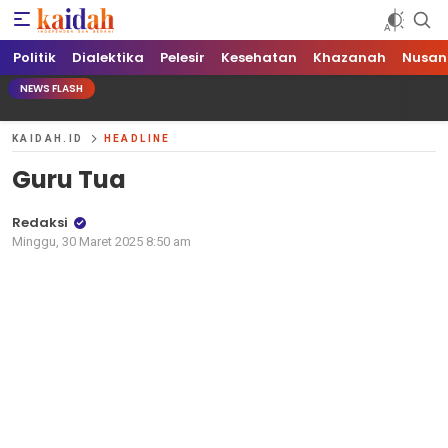
Kaidah.ID
Independen dan Berani
Politik
Dialektika
Pelesir
Kesehatan
Khazanah
Nusan
NEWS FLASH
KAIDAH.ID
HEADLINE
Guru Tua
Redaksi
Minggu, 30 Maret 2025 8:50 am