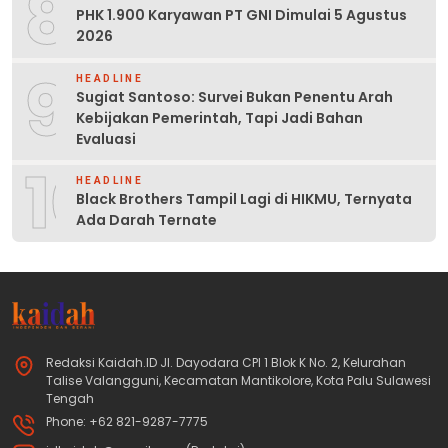
8
PHK 1.900 Karyawan PT GNI Dimulai 5 Agustus
2026
9
HEADLINE
Sugiat Santoso: Survei Bukan Penentu Arah
Kebijakan Pemerintah, Tapi Jadi Bahan
Evaluasi
10
HEADLINE
Black Brothers Tampil Lagi di HIKMU, Ternyata
Ada Darah Ternate
Redaksi Kaidah.ID Jl. Dayodara CPI 1 Blok K No. 2, Kelurahan
Talise Valangguni, Kecamatan Mantikolore, Kota Palu Sulawesi
Tengah
Phone: +62 821-9287-7775