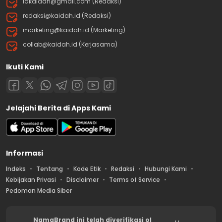
idkaidah@gmail.com (Redaksi)
redaksi@kaidah.id (Redaksi)
marketing@kaidah.id (Marketing)
collab@kaidah.id (Kerjasama)
Ikuti Kami
Jelajahi Berita di Apps Kami
Informasi
Indeks
Tentang
Kode Etik
Redaksi
Hubungi Kami
Kebijakan Privasi
Disclaimer
Terms of Service
Pedoman Media Siber
NamaBrand ini telah diverifikasi ol