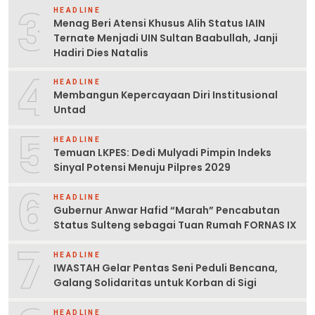
3
HEADLINE
Menag Beri Atensi Khusus Alih Status IAIN
Ternate Menjadi UIN Sultan Baabullah, Janji
Hadiri Dies Natalis
4
HEADLINE
Membangun Kepercayaan Diri Institusional
Untad
5
HEADLINE
Temuan LKPES: Dedi Mulyadi Pimpin Indeks
Sinyal Potensi Menuju Pilpres 2029
6
HEADLINE
Gubernur Anwar Hafid “Marah” Pencabutan
Status Sulteng sebagai Tuan Rumah FORNAS IX
7
HEADLINE
IWASTAH Gelar Pentas Seni Peduli Bencana,
Galang Solidaritas untuk Korban di Sigi
HEADLINE