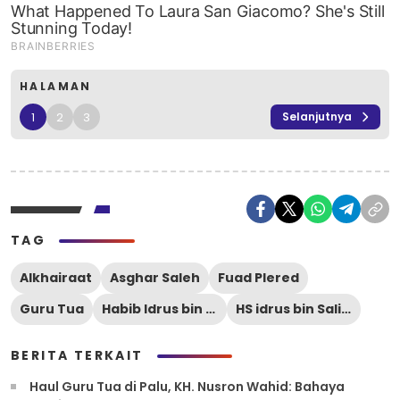
HALAMAN
1
2
3
Selanjutnya
TAG
Alkhairaat
Asghar Saleh
Fuad Plered
Guru Tua
Habib Idrus bin Salim Aljufri
HS idrus bin Salim Aljufri
BERITA TERKAIT
Haul Guru Tua di Palu, KH. Nusron Wahid: Bahaya