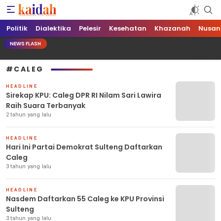
Kaidah.ID
Independen dan Berani
Politik
Dialektika
Pelesir
Kesehatan
Khazanah
Nusan
NEWS FLASH
#CALEG
HEADLINE
Sirekap KPU: Caleg DPR RI Nilam Sari Lawira
Raih Suara Terbanyak
2 tahun yang lalu
HEADLINE
Hari Ini Partai Demokrat Sulteng Daftarkan
Caleg
3 tahun yang lalu
HEADLINE
Nasdem Daftarkan 55 Caleg ke KPU Provinsi
Sulteng
3 tahun yang lalu