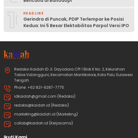
Bencana di Bahodopi
10
HEADLINE
Gerindra di Puncak, PDIP Terlempar ke Posisi
Kedua: Ini 5 Besar Elektabilitas Parpol Versi IPO
Redaksi Kaidah.ID Jl. Dayodara CPI 1 Blok K No. 2, Kelurahan
Talise Valangguni, Kecamatan Mantikolore, Kota Palu Sulawesi
Tengah
Phone: +62 821-9287-7775
idkaidah@gmail.com (Redaksi)
redaksi@kaidah.id (Redaksi)
marketing@kaidah.id (Marketing)
collab@kaidah.id (Kerjasama)
Ikuti Kami