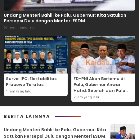
Undang Menteri Bahlil ke Palu, Gubernur: Kita Satukan
Persepsi Dulu dengan Menteri ESDM
57 menit yang lalu
Survei IPO: Elektabilitas
FD-PNI Akan Bertemu di
Prabowo Teratas
Palu, Gubernur Anwar
Hafid: Setelah dari Palu
1 jam yang lalu
Kami ke Jakarta
2 jam yang lalu
BERITA LAINNYA
Undang Menteri Bahlil ke Palu, Gubernur: Kita
Satukan Persepsi Dulu dengan Menteri ESDM