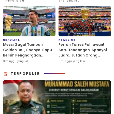
Palu-Guangzhou
1 hari yang lalu
2 hari yang lalu
HEADLINE
HEADLINE
Messi Gagal Tambah
Ferran Torres Pahlawan!
Golden Ball, Spanyol Sapu
Satu Tendangan, Spanyol
Bersih Penghargaan
Juara, Jutaan Orang
Individu Piala Dunia 2026
Berpesta
3 minggu yang lalu
3 minggu yang lalu
TERPOPULER