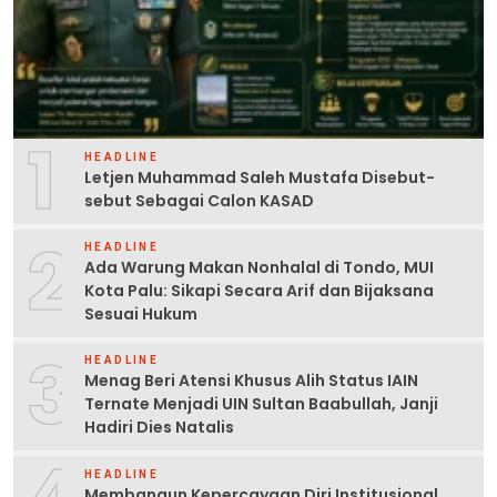
1
HEADLINE
Letjen Muhammad Saleh Mustafa Disebut-
sebut Sebagai Calon KASAD
2
HEADLINE
Ada Warung Makan Nonhalal di Tondo, MUI
Kota Palu: Sikapi Secara Arif dan Bijaksana
Sesuai Hukum
3
HEADLINE
Menag Beri Atensi Khusus Alih Status IAIN
Ternate Menjadi UIN Sultan Baabullah, Janji
Hadiri Dies Natalis
HEADLINE
Membangun Kepercayaan Diri Institusional