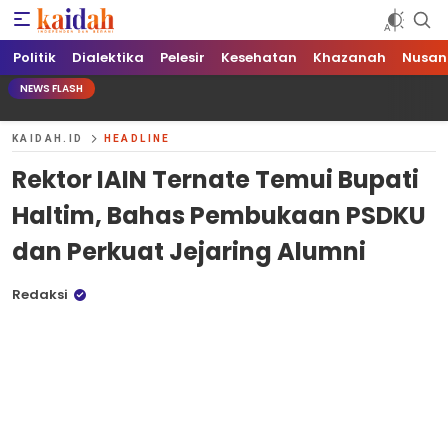
Kaidah.ID
Independen dan Berani
Politik
Dialektika
Pelesir
Kesehatan
Khazanah
Nusan
NEWS FLASH
KAIDAH.ID
HEADLINE
Rektor IAIN Ternate Temui Bupati
Haltim, Bahas Pembukaan PSDKU
dan Perkuat Jejaring Alumni
Redaksi