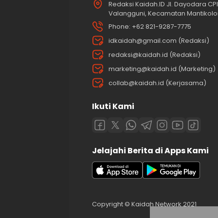
Redaksi Kaidah.ID Jl. Dayodara CPI 
Valangguni, Kecamatan Mantikolor
Phone: +62 821-9287-7775
idkaidah@gmail.com (Redaksi)
redaksi@kaidah.id (Redaksi)
marketing@kaidah.id (Marketing)
collab@kaidah.id (Kerjasama)
Ikuti Kami
Jelajahi Berita di Apps Kami
Copyright © Kaidah Network 2021