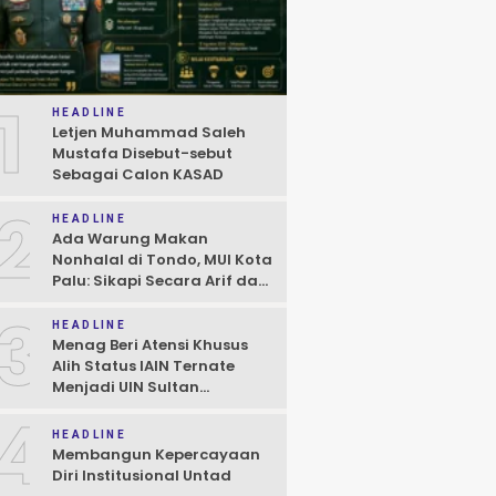
1
HEADLINE
Letjen Muhammad Saleh
Mustafa Disebut-sebut
Sebagai Calon KASAD
2
HEADLINE
Ada Warung Makan
Nonhalal di Tondo, MUI Kota
Palu: Sikapi Secara Arif dan
Bijaksana Sesuai Hukum
3
HEADLINE
Menag Beri Atensi Khusus
Alih Status IAIN Ternate
Menjadi UIN Sultan
Baabullah, Janji Hadiri Dies
4
Natalis
HEADLINE
Membangun Kepercayaan
Diri Institusional Untad