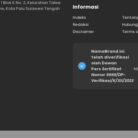
1 Blok K No. 2, Kelurahan Talise
Informasi
e, Kota Palu Sulawesi Tengah
Indeks
Tentan
Redaksi
Hubung
Disclaimer
Terms o
NamaBrand ini
telah diverifikasi
oleh Dewan
Pers
Sertifikat
h
Nomor 9999/DP-
Verifikasi/K/XII/2023