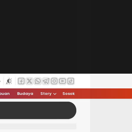
6
puan
Budaya
Story
Sosok