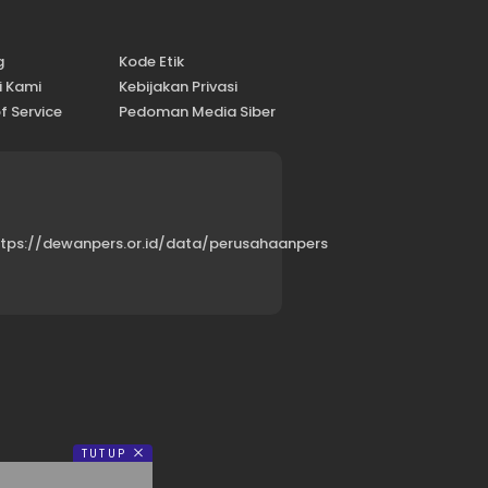
g
Kode Etik
i Kami
Kebijakan Privasi
f Service
Pedoman Media Siber
ttps://dewanpers.or.id/data/perusahaanpers
TUTUP