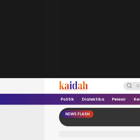
Kaidah.ID
Independen dan Berani
Politik
Dialektika
Pelesir
Ke
NEWS FLASH