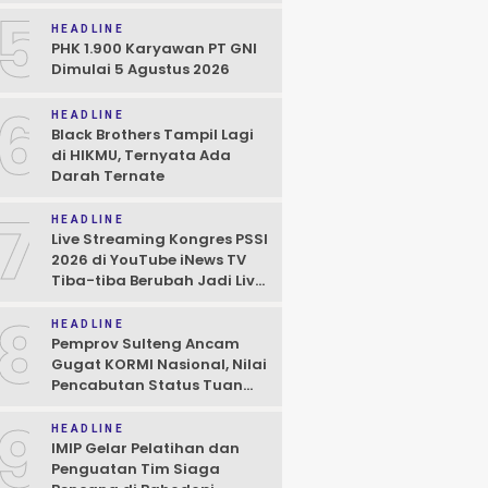
5
HEADLINE
PHK 1.900 Karyawan PT GNI
Dimulai 5 Agustus 2026
6
HEADLINE
Black Brothers Tampil Lagi
di HIKMU, Ternyata Ada
Darah Ternate
7
HEADLINE
Live Streaming Kongres PSSI
2026 di YouTube iNews TV
Tiba-tiba Berubah Jadi Live
Game ML
8
HEADLINE
Pemprov Sulteng Ancam
Gugat KORMI Nasional, Nilai
Pencabutan Status Tuan
Rumah FORNAS 2027 Cacat
9
Prosedur
HEADLINE
IMIP Gelar Pelatihan dan
Penguatan Tim Siaga