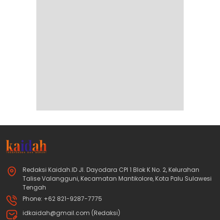
Redaksi Kaidah.ID Jl. Dayodara CPI 1 Blok K No. 2, Kelurahan
Talise Valangguni, Kecamatan Mantikolore, Kota Palu Sulawesi
Tengah
Phone: +62 821-9287-7775
idkaidah@gmail.com (Redaksi)