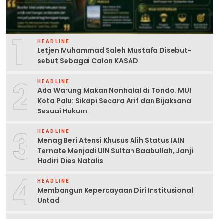
1
HEADLINE
Letjen Muhammad Saleh Mustafa Disebut-
sebut Sebagai Calon KASAD
2
HEADLINE
Ada Warung Makan Nonhalal di Tondo, MUI
Kota Palu: Sikapi Secara Arif dan Bijaksana
Sesuai Hukum
3
HEADLINE
Menag Beri Atensi Khusus Alih Status IAIN
Ternate Menjadi UIN Sultan Baabullah, Janji
Hadiri Dies Natalis
4
HEADLINE
Membangun Kepercayaan Diri Institusional
Untad