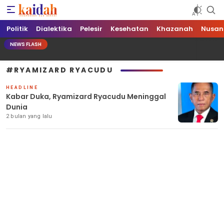
Kaidah.ID
Independen dan Berani
Politik
Dialektika
Pelesir
Kesehatan
Khazanah
Nusan
NEWS FLASH
#RYAMIZARD RYACUDU
HEADLINE
Kabar Duka, Ryamizard Ryacudu Meninggal
Dunia
2 bulan yang lalu