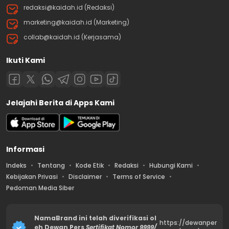
redaksi@kaidah.id (Redaksi)
marketing@kaidah.id (Marketing)
collab@kaidah.id (Kerjasama)
Ikuti Kami
Jelajahi Berita di Apps Kami
Informasi
Indeks
Tentang
Kode Etik
Redaksi
Hubungi Kami
Kebijakan Privasi
Disclaimer
Terms of Service
Pedoman Media Siber
NamaBrand ini telah diverifikasi ol
https://dewanper
eh Dewan Pers
Sertifikat Nomor 9999/