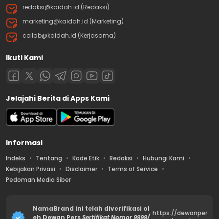
redaksi@kaidah.id (Redaksi)
marketing@kaidah.id (Marketing)
collab@kaidah.id (Kerjasama)
Ikuti Kami
Jelajahi Berita di Apps Kami
Informasi
Indeks
Tentang
Kode Etik
Redaksi
Hubungi Kami
Kebijakan Privasi
Disclaimer
Terms of Service
Pedoman Media Siber
NamaBrand ini telah diverifikasi ol
https://dewanper
eh Dewan Pers
Sertifikat Nomor 9999/