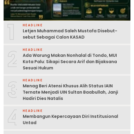
1
HEADLINE
Letjen Muhammad Saleh Mustafa Disebut-
sebut Sebagai Calon KASAD
2
HEADLINE
Ada Warung Makan Nonhalal di Tondo, MUI
Kota Palu: Sikapi Secara Arif dan Bijaksana
Sesuai Hukum
3
HEADLINE
Menag Beri Atensi Khusus Alih Status IAIN
Ternate Menjadi UIN Sultan Baabullah, Janji
Hadiri Dies Natalis
4
HEADLINE
Membangun Kepercayaan Diri Institusional
Untad