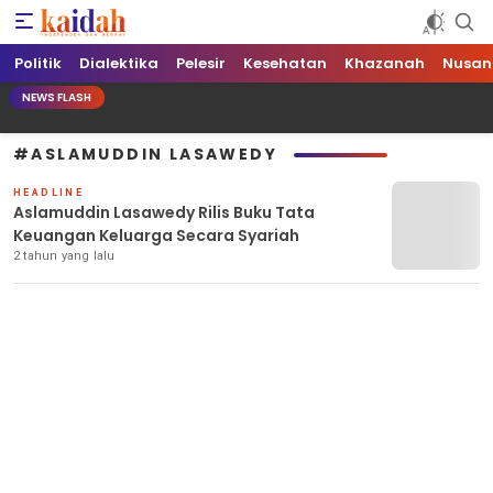
Kaidah.ID
Independen dan Berani
Politik
Dialektika
Pelesir
Kesehatan
Khazanah
Nusan
NEWS FLASH
#ASLAMUDDIN LASAWEDY
HEADLINE
Aslamuddin Lasawedy Rilis Buku Tata
Keuangan Keluarga Secara Syariah
2 tahun yang lalu