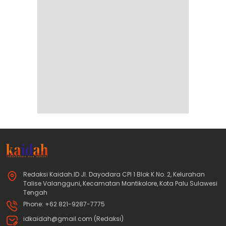
Redaksi Kaidah.ID Jl. Dayodara CPI 1 Blok K No. 2, Kelurahan
Talise Valangguni, Kecamatan Mantikolore, Kota Palu Sulawesi
Tengah
Phone: +62 821-9287-7775
idkaidah@gmail.com (Redaksi)