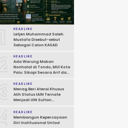
1
HEADLINE
Letjen Muhammad Saleh
Mustafa Disebut-sebut
Sebagai Calon KASAD
2
HEADLINE
Ada Warung Makan
Nonhalal di Tondo, MUI Kota
Palu: Sikapi Secara Arif dan
Bijaksana Sesuai Hukum
3
HEADLINE
Menag Beri Atensi Khusus
Alih Status IAIN Ternate
Menjadi UIN Sultan
Baabullah, Janji Hadiri Dies
4
Natalis
HEADLINE
Membangun Kepercayaan
Diri Institusional Untad