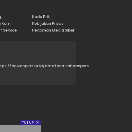
g
Kode Etik
i Kami
Kebijakan Privasi
f Service
Pedoman Media Siber
ttps://dewanpers.or.id/data/perusahaanpers
TUTUP