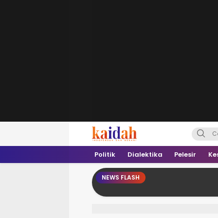
Kaidah.ID
Independen dan Berani
Politik
Dialektika
Pelesir
Ke
NEWS FLASH