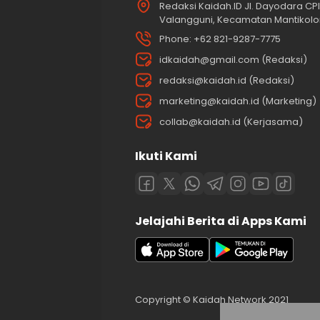
Redaksi Kaidah.ID Jl. Dayodara CPI 
Valangguni, Kecamatan Mantikolor
Phone: +62 821-9287-7775
idkaidah@gmail.com (Redaksi)
redaksi@kaidah.id (Redaksi)
marketing@kaidah.id (Marketing)
collab@kaidah.id (Kerjasama)
Ikuti Kami
Jelajahi Berita di Apps Kami
Copyright © Kaidah Network 2021