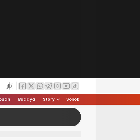
6
puan
Budaya
Story
Sosok
Hasi