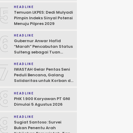
5
HEADLINE
Temuan LKPES: Dedi Mulyadi
Pimpin Indeks Sinyal Potensi
Menuju Pilpres 2029
6
HEADLINE
Gubernur Anwar Hafid
“Marah” Pencabutan Status
Sulteng sebagai Tuan
Rumah FORNAS IX
7
HEADLINE
IWASTAH Gelar Pentas Seni
Peduli Bencana, Galang
Solidaritas untuk Korban di
Sigi
8
HEADLINE
PHK 1.900 Karyawan PT GNI
Dimulai 5 Agustus 2026
9
HEADLINE
Sugiat Santoso: Survei
Bukan Penentu Arah