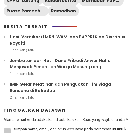
KAHMI Sulteng
kaidah berita
Marhaban Ya Ramadhan
Puasa Ramadhan
Ramadhan
BERITA TERKAIT
Hasil Verifikasi LMKN: WAMI dan PAPPRI Siap Distribusi
Royalti
1 hari yang lalu
Jembatan dari Hati: Dana Pribadi Anwar Hafid
Menjawab Penantian Warga Masungkang
1 hari yang lalu
IMIP Gelar Pelatihan dan Penguatan Tim Siaga
Bencana di Bahodopi
2 hari yang lalu
TINGGALKAN BALASAN
Alamat email Anda tidak akan dipublikasikan.
Ruas yang wajib ditandai
*
Simpan nama, email, dan situs web saya pada peramban ini untuk