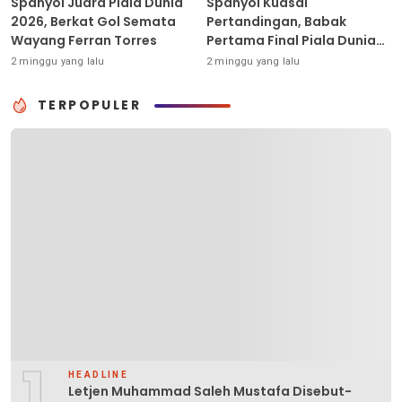
Spanyol Juara Piala Dunia
Spanyol Kuasai
2026, Berkat Gol Semata
Pertandingan, Babak
Wayang Ferran Torres
Pertama Final Piala Dunia
2026 Masih Tanpa Gol
2 minggu yang lalu
2 minggu yang lalu
TERPOPULER
1
HEADLINE
Letjen Muhammad Saleh Mustafa Disebut-