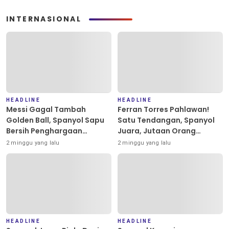
INTERNASIONAL
HEADLINE
HEADLINE
Messi Gagal Tambah
Ferran Torres Pahlawan!
Golden Ball, Spanyol Sapu
Satu Tendangan, Spanyol
Bersih Penghargaan
Juara, Jutaan Orang
Individu Piala Dunia 2026
Berpesta
2 minggu yang lalu
2 minggu yang lalu
HEADLINE
HEADLINE