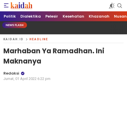
Kaidah.ID
Independen dan Berani
Politik
Dialektika
Pelesir
Kesehatan
Khazanah
Nusan
NEWS FLASH
KAIDAH.ID
HEADLINE
Marhaban Ya Ramadhan. Ini
Maknanya
Redaksi
Jumat, 01 April 2022 6:22 pm