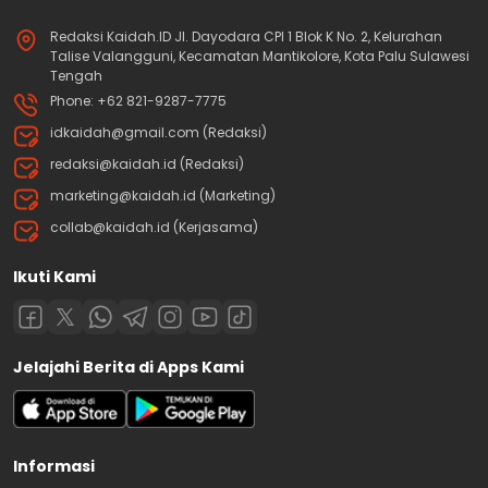
Redaksi Kaidah.ID Jl. Dayodara CPI 1 Blok K No. 2, Kelurahan
Talise Valangguni, Kecamatan Mantikolore, Kota Palu Sulawesi
Tengah
Phone: +62 821-9287-7775
idkaidah@gmail.com (Redaksi)
redaksi@kaidah.id (Redaksi)
marketing@kaidah.id (Marketing)
collab@kaidah.id (Kerjasama)
Ikuti Kami
Jelajahi Berita di Apps Kami
Informasi