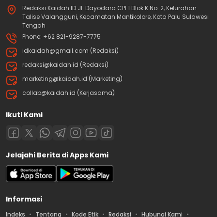
Redaksi Kaidah.ID Jl. Dayodara CPI 1 Blok K No. 2, Kelurahan
Talise Valangguni, Kecamatan Mantikolore, Kota Palu Sulawesi
Tengah
Phone: +62 821-9287-7775
idkaidah@gmail.com (Redaksi)
redaksi@kaidah.id (Redaksi)
marketing@kaidah.id (Marketing)
collab@kaidah.id (Kerjasama)
Ikuti Kami
Jelajahi Berita di Apps Kami
Informasi
Indeks
Tentang
Kode Etik
Redaksi
Hubungi Kami