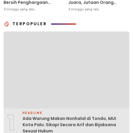
Bersih Penghargaan
Juara, Jutaan Orang
Individu Piala Dunia 2026
Berpesta
3 minggu yang lalu
3 minggu yang lalu
TERPOPULER
1
HEADLINE
Ada Warung Makan Nonhalal di Tondo, MUI
Kota Palu: Sikapi Secara Arif dan Bijaksana
Sesuai Hukum