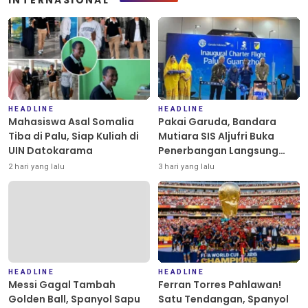
INTERNASIONAL
HEADLINE
HEADLINE
Mahasiswa Asal Somalia
Pakai Garuda, Bandara
Tiba di Palu, Siap Kuliah di
Mutiara SIS Aljufri Buka
UIN Datokarama
Penerbangan Langsung
Palu-Guangzhou
2 hari yang lalu
3 hari yang lalu
HEADLINE
HEADLINE
Messi Gagal Tambah
Ferran Torres Pahlawan!
Golden Ball, Spanyol Sapu
Satu Tendangan, Spanyol