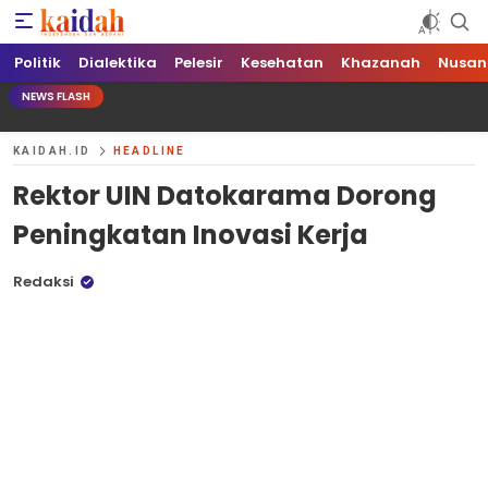
Kaidah.ID
Independen dan Berani
Politik
Dialektika
Pelesir
Kesehatan
Khazanah
Nusan
NEWS FLASH
KAIDAH.ID
HEADLINE
Rektor UIN Datokarama Dorong
Peningkatan Inovasi Kerja
Redaksi