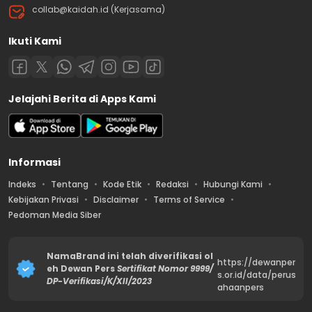
collab@kaidah.id (Kerjasama)
Ikuti Kami
Jelajahi Berita di Apps Kami
Informasi
Indeks
Tentang
Kode Etik
Redaksi
Hubungi Kami
Kebijakan Privasi
Disclaimer
Terms of Service
Pedoman Media Siber
NamaBrand ini telah diverifikasi ol
https://dewanper
eh Dewan Pers
Sertifikat Nomor 9999/
s.or.id/data/perus
DP-Verifikasi/K/XII/2023
ahaanpers