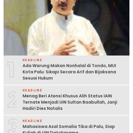
1
HEADLINE
Ada Warung Makan Nonhalal di Tondo, MUI
Kota Palu: Sikapi Secara Arif dan Bijaksana
Sesuai Hukum
2
HEADLINE
Menag Beri Atensi Khusus Alih Status IAIN
Ternate Menjadi UIN Sultan Baabullah, Janji
Hadiri Dies Natalis
3
HEADLINE
Mahasiswa Asal Somalia Tiba di Palu, Siap
Kuliah di UIN Datokarama