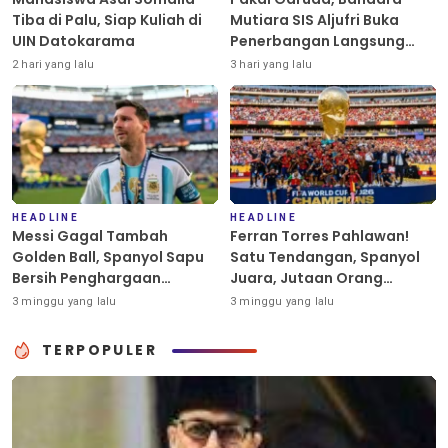
Tiba di Palu, Siap Kuliah di
Mutiara SIS Aljufri Buka
UIN Datokarama
Penerbangan Langsung
Palu-Guangzhou
2 hari yang lalu
3 hari yang lalu
HEADLINE
HEADLINE
Messi Gagal Tambah
Ferran Torres Pahlawan!
Golden Ball, Spanyol Sapu
Satu Tendangan, Spanyol
Bersih Penghargaan
Juara, Jutaan Orang
Individu Piala Dunia 2026
Berpesta
3 minggu yang lalu
3 minggu yang lalu
TERPOPULER