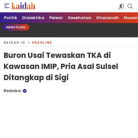
Kaidah.ID
Independen dan Berani
Politik
Dialektika
Pelesir
Kesehatan
Khazanah
Nusan
NEWS FLASH
KAIDAH.ID
HEADLINE
Buron Usai Tewaskan TKA di
Kawasan IMIP, Pria Asal Sulsel
Ditangkap di Sigi
Redaksi