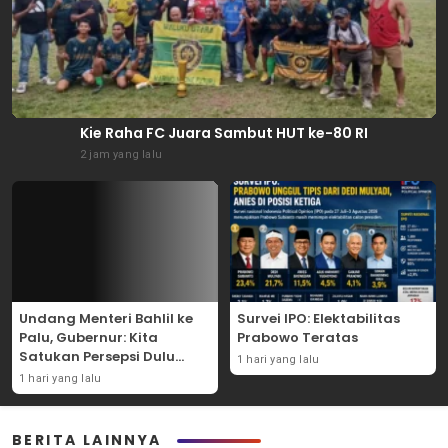
Kie Raha FC Juara Sambut HUT ke-80 RI
2 jam yang lalu
Undang Menteri Bahlil ke
Survei IPO: Elektabilitas
Palu, Gubernur: Kita
Prabowo Teratas
Satukan Persepsi Dulu
1 hari yang lalu
dengan Menteri ESDM
1 hari yang lalu
BERITA LAINNYA