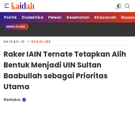
Kaidah.ID
Independen dan Berani
Politik
Dialektika
Pelesir
Kesehatan
Khazanah
Nusan
NEWS FLASH
KAIDAH.ID
HEADLINE
Raker IAIN Ternate Tetapkan Alih
Bentuk Menjadi UIN Sultan
Baabullah sebagai Prioritas
Utama
Redaksi