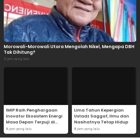
Morowali-Morowali Utara Mengolah Nikel, Mengapa DBH
Tak Dihitung?
5 jam yang lalu
IMIP Raih Penghargaan
Lima Tahun Kepergian
Inovator Ekosistem Energi
Ustadz Saggaf, Ilmu dan
Masa Depan Terpuji di
Nasihatnya Tetap Hidup
Detiktimur Awards 2026
8 jam yang lalu
8 jam yang lalu