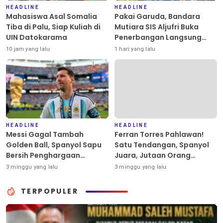
HEADLINE
HEADLINE
Mahasiswa Asal Somalia
Pakai Garuda, Bandara
Tiba di Palu, Siap Kuliah di
Mutiara SIS Aljufri Buka
UIN Datokarama
Penerbangan Langsung
Palu-Guangzhou
10 jam yang lalu
1 hari yang lalu
HEADLINE
HEADLINE
Messi Gagal Tambah
Ferran Torres Pahlawan!
Golden Ball, Spanyol Sapu
Satu Tendangan, Spanyol
Bersih Penghargaan
Juara, Jutaan Orang
Individu Piala Dunia 2026
Berpesta
3 minggu yang lalu
3 minggu yang lalu
TERPOPULER