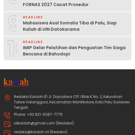
FORNAS 2027 Cacat Prosedur
9
HEADLINE
Mahasiswa Asal Somalia Tiba di Palu, Siap
Kuliah di UIN Datokarama
10
HEADLINE
IMIP Gelar Pelatihan dan Penguatan Tim Siaga
Bencana di Bahodopi
Redaksi Kaidah.ID Jl. Dayodara CPI 1 Blok K No. 2, Kelurahan
Talise Valangguni, Kecamatan Mantikolore, Kota Palu Sulawesi
Tengah
Phone: +62 821-9287-7775
idkaidah@gmail.com (Redaksi)
redaksi@kaidah.id (Redaksi)