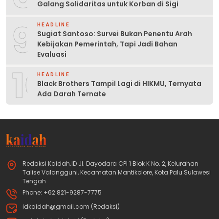
Galang Solidaritas untuk Korban di Sigi
9
HEADLINE
Sugiat Santoso: Survei Bukan Penentu Arah
Kebijakan Pemerintah, Tapi Jadi Bahan
Evaluasi
10
HEADLINE
Black Brothers Tampil Lagi di HIKMU, Ternyata
Ada Darah Ternate
Redaksi Kaidah.ID Jl. Dayodara CPI 1 Blok K No. 2, Kelurahan
Talise Valangguni, Kecamatan Mantikolore, Kota Palu Sulawesi
Tengah
Phone: +62 821-9287-7775
idkaidah@gmail.com (Redaksi)