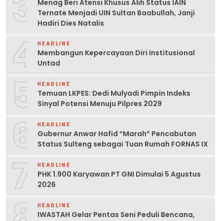
3
Menag Beri Atensi Khusus Alih Status IAIN
Ternate Menjadi UIN Sultan Baabullah, Janji
Hadiri Dies Natalis
4
HEADLINE
Membangun Kepercayaan Diri Institusional
Untad
5
HEADLINE
Temuan LKPES: Dedi Mulyadi Pimpin Indeks
Sinyal Potensi Menuju Pilpres 2029
6
HEADLINE
Gubernur Anwar Hafid “Marah” Pencabutan
Status Sulteng sebagai Tuan Rumah FORNAS IX
7
HEADLINE
PHK 1.900 Karyawan PT GNI Dimulai 5 Agustus
2026
8
HEADLINE
IWASTAH Gelar Pentas Seni Peduli Bencana,