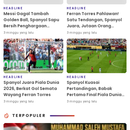
HEADLINE
HEADLINE
Messi Gagal Tambah
Ferran Torres Pahlawan!
Golden Ball, Spanyol Sapu
Satu Tendangan, Spanyol
Bersih Penghargaan
Juara, Jutaan Orang
Individu Piala Dunia 2026
Berpesta
3 minggu yang lalu
3 minggu yang lalu
HEADLINE
HEADLINE
Spanyol Juara Piala Dunia
Spanyol Kuasai
2026, Berkat Gol Semata
Pertandingan, Babak
Wayang Ferran Torres
Pertama Final Piala Dunia
2026 Masih Tanpa Gol
3 minggu yang lalu
3 minggu yang lalu
TERPOPULER