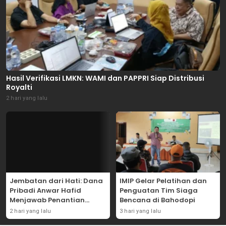
Hasil Verifikasi LMKN: WAMI dan PAPPRI Siap Distribusi
Royalti
2 hari yang lalu
Jembatan dari Hati: Dana
IMIP Gelar Pelatihan dan
Pribadi Anwar Hafid
Penguatan Tim Siaga
Menjawab Penantian
Bencana di Bahodopi
Warga Masungkang
2 hari yang lalu
3 hari yang lalu