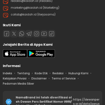
redaksi@kaidah.id (Redaksi)
marketing@kaidah.id (Marketing)
collab@kaidah.id (Kerjasama)
Ikuti Kami
Jelajahi Berita di Apps Kami
Informasi
Indeks
Tentang
Kode Etik
Redaksi
Hubungi Kami
Kebijakan Privasi
Disclaimer
Terms of Service
Pedoman Media Siber
NamaBrand ini telah diverifikasi ol
https://dewanper
eh Dewan Pers
Sertifikat Nomor 9999/
s.or.id/data/perus