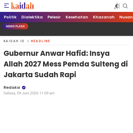
Kaidah.ID
Independen dan Berani
Politik
Dialektika
Pelesir
Kesehatan
Khazanah
Nusan
NEWS FLASH
KAIDAH.ID
HEADLINE
Gubernur Anwar Hafid: Insya
Allah 2027 Mess Pemda Sulteng di
Jakarta Sudah Rapi
Redaksi
Selasa, 09 Juni 2026 11:09 am