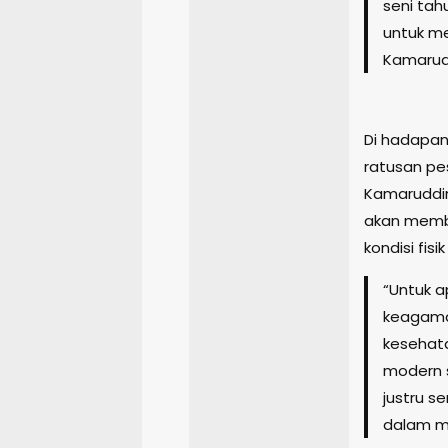
seni tah
untuk me
Kamarud
Di hadapan
ratusan pes
Kamaruddin
akan membe
kondisi fisi
“Untuk ap
keagamaa
kesehat
modern s
justru s
dalam me