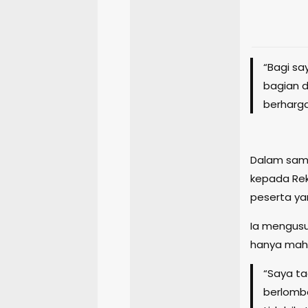
“Bagi sa
bagian d
berharga 
Dalam sam
kepada Re
peserta ya
Ia mengusu
hanya maha
“Saya ta
berlomb