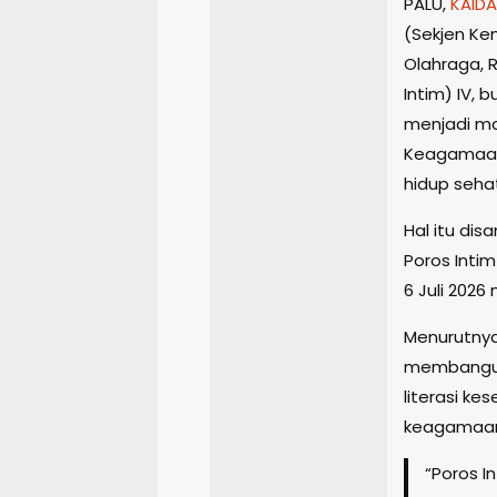
PALU,
KAIDA
(Sekjen Ke
Olahraga, 
Intim) IV, 
menjadi ma
Keagamaan
hidup seha
Hal itu di
Poros Intim
6 Juli 2026
Menurutny
membangun 
literasi ke
keagamaan,
“Poros I