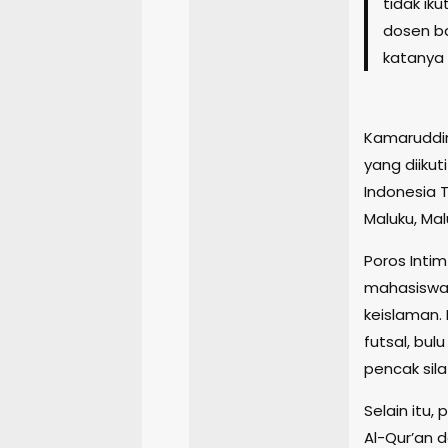
tidak ik
dosen ba
katanya 
Kamaruddin
yang diikut
Indonesia T
Maluku, Mal
Poros Intim
mahasiswa 
keislaman.
futsal, bul
pencak sila
Selain itu,
Al-Qur’an 