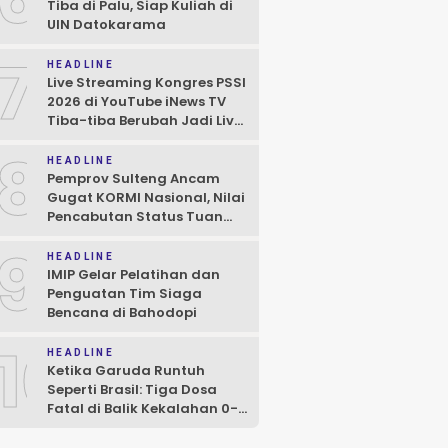
Tiba di Palu, Siap Kuliah di
UIN Datokarama
7
HEADLINE
Live Streaming Kongres PSSI
2026 di YouTube iNews TV
Tiba-tiba Berubah Jadi Live
Game ML
8
HEADLINE
Pemprov Sulteng Ancam
Gugat KORMI Nasional, Nilai
Pencabutan Status Tuan
Rumah FORNAS 2027 Cacat
9
Prosedur
HEADLINE
IMIP Gelar Pelatihan dan
Penguatan Tim Siaga
Bencana di Bahodopi
10
HEADLINE
Ketika Garuda Runtuh
Seperti Brasil: Tiga Dosa
Fatal di Balik Kekalahan 0-3
dari Vietnam