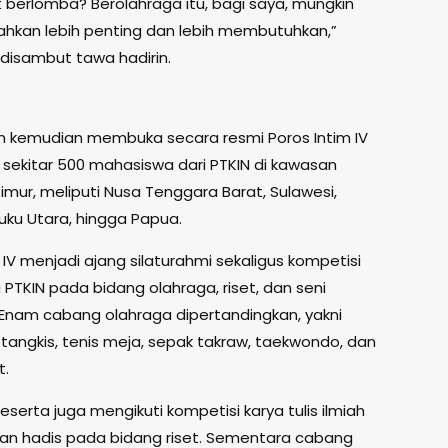
ut berlomba? Berolahraga itu, bagi saya, mungkin
hkan lebih penting dan lebih membutuhkan,”
disambut tawa hadirin.
 kemudian membuka secara resmi Poros Intim IV
i sekitar 500 mahasiswa dari PTKIN di kawasan
imur, meliputi Nusa Tenggara Barat, Sulawesi,
uku Utara, hingga Papua.
 IV menjadi ajang silaturahmi sekaligus kompetisi
PTKIN pada bidang olahraga, riset, dan seni
 Enam cabang olahraga dipertandingkan, yakni
u tangkis, tenis meja, sepak takraw, taekwondo, dan
t.
 peserta juga mengikuti kompetisi karya tulis ilmiah
dan hadis pada bidang riset. Sementara cabang