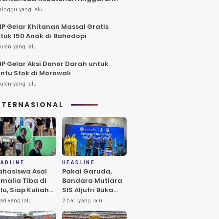
27
minggu yang lalu
IP Gelar Khitanan Massal Gratis
tuk 150 Anak di Bahodopi
ulan yang lalu
IP Gelar Aksi Donor Darah untuk
ntu Stok di Morowali
ulan yang lalu
NTERNASIONAL
ADLINE
HEADLINE
hasiswa Asal
Pakai Garuda,
malia Tiba di
Bandara Mutiara
lu, Siap Kuliah
SIS Aljufri Buka
 UIN
Penerbangan
ari yang lalu
2 hari yang lalu
atokarama
Langsung Palu-
Guangzhou