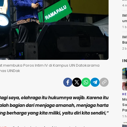
20
4 
IM
un
1 b
IM
Ba
2 b
I
t membuka Poros Intim IV di Kampus UIN Datokarama
umas UINDak
HE
Bagi saya, olahraga itu hukumnya wajib. Karena itu
Ma
So
alah bagian dari menjaga amanah, menjaga harta
Pa
ng berharga yang kita miliki, yaitu diri kita sendiri,”
di
1 h
D