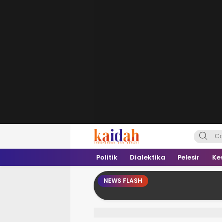
Kaidah.ID
Independen dan Berani
Politik
Dialektika
Pelesir
Ke
NEWS FLASH