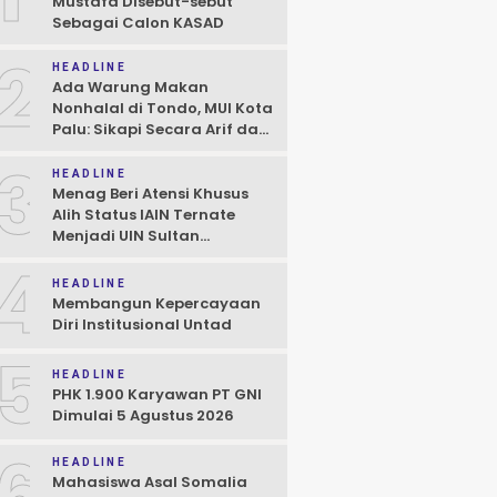
Mustafa Disebut-sebut
Sebagai Calon KASAD
2
HEADLINE
Ada Warung Makan
Nonhalal di Tondo, MUI Kota
Palu: Sikapi Secara Arif dan
Bijaksana Sesuai Hukum
3
HEADLINE
Menag Beri Atensi Khusus
Alih Status IAIN Ternate
Menjadi UIN Sultan
Baabullah, Janji Hadiri Dies
4
Natalis
HEADLINE
Membangun Kepercayaan
Diri Institusional Untad
5
HEADLINE
PHK 1.900 Karyawan PT GNI
Dimulai 5 Agustus 2026
6
HEADLINE
Mahasiswa Asal Somalia