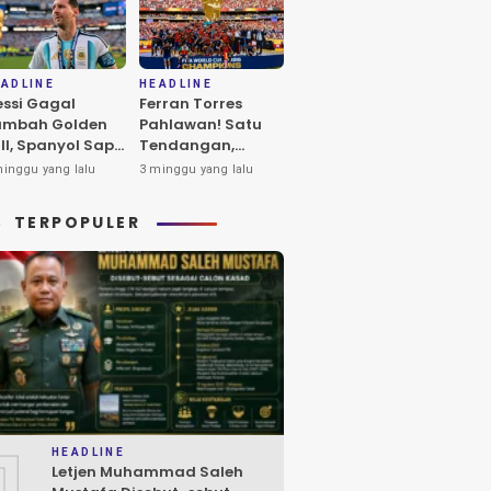
ADLINE
HEADLINE
ssi Gagal
Ferran Torres
ambah Golden
Pahlawan! Satu
ll, Spanyol Sapu
Tendangan,
rsih
Spanyol Juara,
minggu yang lalu
3 minggu yang lalu
enghargaan
Jutaan Orang
dividu Piala
Berpesta
TERPOPULER
nia 2026
1
HEADLINE
Letjen Muhammad Saleh