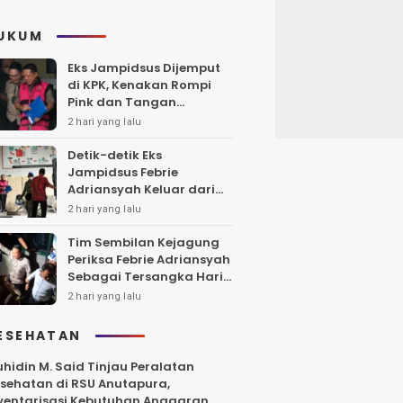
UKUM
Eks Jampidsus Dijemput
di KPK, Kenakan Rompi
Pink dan Tangan
Diborgol
2 hari yang lalu
Detik-detik Eks
Jampidsus Febrie
Adriansyah Keluar dari
Rutan KPK dengan Rompi
2 hari yang lalu
Kejagung
Tim Sembilan Kejagung
Periksa Febrie Adriansyah
Sebagai Tersangka Hari
Ini
2 hari yang lalu
ESEHATAN
hidin M. Said Tinjau Peralatan
sehatan di RSU Anutapura,
ventarisasi Kebutuhan Anggaran