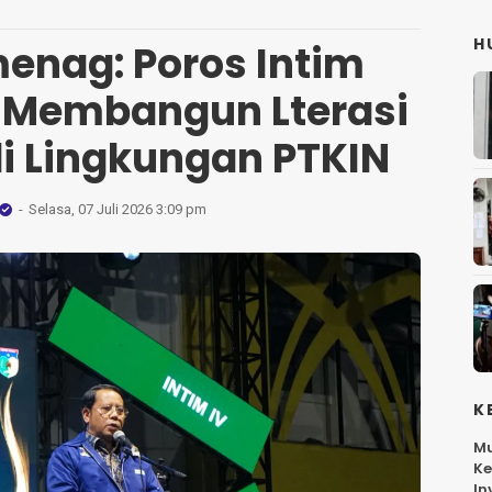
H
enag: Poros Intim
 Membangun Lterasi
i Lingkungan PTKIN
Selasa, 07 Juli 2026 3:09 pm
K
Mu
Ke
In