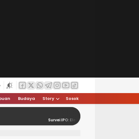
6
puan
Budaya
Story
Sosok
Survei IPO: Elektabilitas Prabowo Teratas
FD-