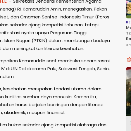
H.ID
– Sekretaris Jenderal Kementerian Agama
menag) RI, Kamaruddin Amin, menegaskan, Pekan
Riset, dan Ornamen Seni se-Indonesia Timur (Poros
HE
bukan sekadar ajang kompetisi tahunan, tetapi
Me
nifestasi nyata upaya Perguruan Tinggi
T
Ba
 Islam Negeri (PTKIN) dalam membangun budaya
Be
3 
t dan meningkatkan literasi kesehatan.
P
In
sampaikan Kamaruddin saat membuka secara resmi
Du
 IV di UIN Datokarama Palu, Sulawesi Tengah, Senin,
 malam.
a, kesehatan merupakan fondasi utama dalam
kualitas sumber daya manusia. Karena itu,
sehatan harus berjalan beriringan dengan literasi
 akademik, maupun finansial.
ntim bukan sekadar ajang kompetisi olahraga dan