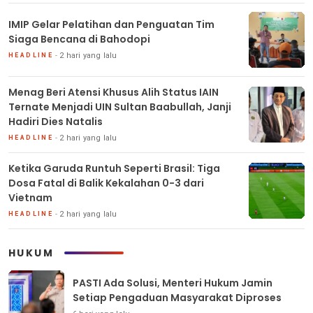
IMIP Gelar Pelatihan dan Penguatan Tim
Siaga Bencana di Bahodopi
2 hari yang lalu
HEADLINE
Menag Beri Atensi Khusus Alih Status IAIN
Ternate Menjadi UIN Sultan Baabullah, Janji
Hadiri Dies Natalis
2 hari yang lalu
HEADLINE
Ketika Garuda Runtuh Seperti Brasil: Tiga
Dosa Fatal di Balik Kekalahan 0-3 dari
Vietnam
2 hari yang lalu
HEADLINE
HUKUM
PASTI Ada Solusi, Menteri Hukum Jamin
Setiap Pengaduan Masyarakat Diproses