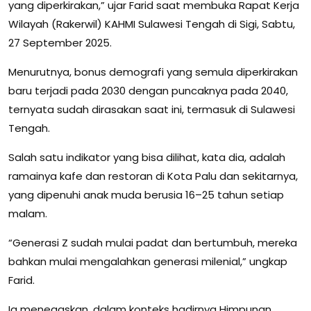
yang diperkirakan,” ujar Farid saat membuka Rapat Kerja
Wilayah (Rakerwil) KAHMI Sulawesi Tengah di Sigi, Sabtu,
27 September 2025.
Menurutnya, bonus demografi yang semula diperkirakan
baru terjadi pada 2030 dengan puncaknya pada 2040,
ternyata sudah dirasakan saat ini, termasuk di Sulawesi
Tengah.
Salah satu indikator yang bisa dilihat, kata dia, adalah
ramainya kafe dan restoran di Kota Palu dan sekitarnya,
yang dipenuhi anak muda berusia 16–25 tahun setiap
malam.
“Generasi Z sudah mulai padat dan bertumbuh, mereka
bahkan mulai mengalahkan generasi milenial,” ungkap
Farid.
Ia menegaskan, dalam konteks hadirnya Himpunan