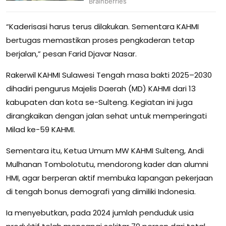
“Kaderisasi harus terus dilakukan. Sementara KAHMI
bertugas memastikan proses pengkaderan tetap
berjalan,” pesan Farid Djavar Nasar.
Rakerwil KAHMI Sulawesi Tengah masa bakti 2025–2030
dihadiri pengurus Majelis Daerah (MD) KAHMI dari 13
kabupaten dan kota se-Sulteng. Kegiatan ini juga
dirangkaikan dengan jalan sehat untuk memperingati
Milad ke-59 KAHMI.
Sementara itu, Ketua Umum MW KAHMI Sulteng, Andi
Mulhanan Tombolotutu, mendorong kader dan alumni
HMI, agar berperan aktif membuka lapangan pekerjaan
di tengah bonus demografi yang dimiliki Indonesia.
Ia menyebutkan, pada 2024 jumlah penduduk usia