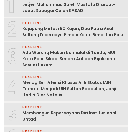
1
Letjen Muhammad Saleh Mustafa Disebut-
sebut Sebagai Calon KASAD
2
HEADLINE
Kejagung Mutasi 90 Kajari, Dua Putra Asal
Sulteng Dipercaya Pimpin Kejari Bima dan Palu
3
HEADLINE
Ada Warung Makan Nonhalal di Tondo, MUI
Kota Palu: Sikapi Secara Arif dan Bijaksana
Sesuai Hukum
4
HEADLINE
Menag Beri Atensi Khusus Alih Status IAIN
Ternate Menjadi UIN Sultan Baabullah, Janji
Hadiri Dies Natalis
5
HEADLINE
Membangun Kepercayaan Diri Institusional
Untad
HEADLINE