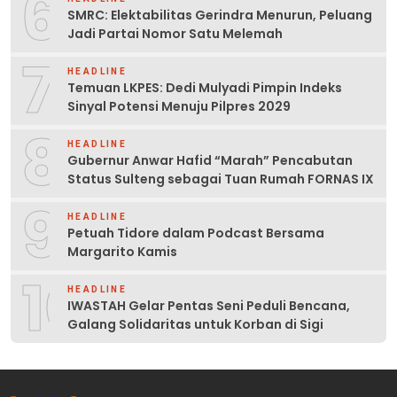
6
SMRC: Elektabilitas Gerindra Menurun, Peluang
Jadi Partai Nomor Satu Melemah
7
HEADLINE
Temuan LKPES: Dedi Mulyadi Pimpin Indeks
Sinyal Potensi Menuju Pilpres 2029
8
HEADLINE
Gubernur Anwar Hafid “Marah” Pencabutan
Status Sulteng sebagai Tuan Rumah FORNAS IX
9
HEADLINE
Petuah Tidore dalam Podcast Bersama
Margarito Kamis
10
HEADLINE
IWASTAH Gelar Pentas Seni Peduli Bencana,
Galang Solidaritas untuk Korban di Sigi