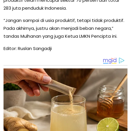
produktif telah mencapai sekitar 70 persen dari total
283 juta penduduk Indonesia.
“Jangan sampai di usia produktif, tetapi tidak produktif.
Pada akhirnya, justru akan menjadi beban negara,”
tandas Mulhanan yang juga Ketua LMKN Pencipta ini.
Editor: Ruslan Sangadji