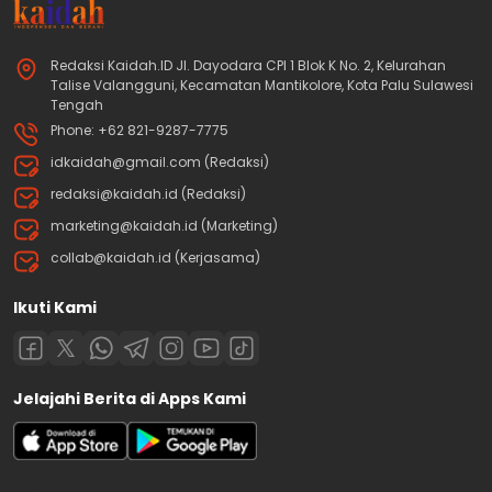
Redaksi Kaidah.ID Jl. Dayodara CPI 1 Blok K No. 2, Kelurahan
Talise Valangguni, Kecamatan Mantikolore, Kota Palu Sulawesi
Tengah
Phone: +62 821-9287-7775
idkaidah@gmail.com (Redaksi)
redaksi@kaidah.id (Redaksi)
marketing@kaidah.id (Marketing)
collab@kaidah.id (Kerjasama)
Ikuti Kami
Jelajahi Berita di Apps Kami