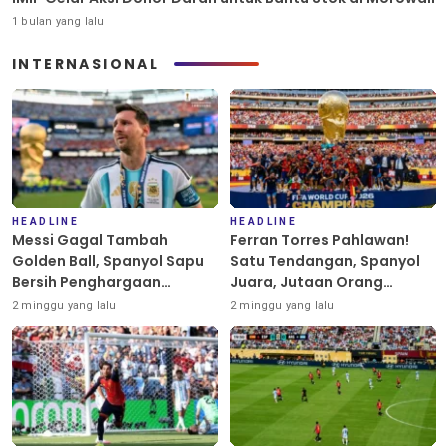
1 bulan yang lalu
INTERNASIONAL
HEADLINE
HEADLINE
Messi Gagal Tambah
Ferran Torres Pahlawan!
Golden Ball, Spanyol Sapu
Satu Tendangan, Spanyol
Bersih Penghargaan
Juara, Jutaan Orang
Individu Piala Dunia 2026
Berpesta
2 minggu yang lalu
2 minggu yang lalu