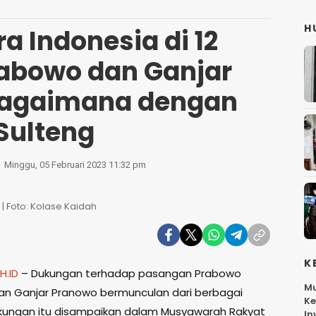
H
a Indonesia di 12
rabowo dan Ganjar
Bagaimana dengan
Sulteng
Minggu, 05 Februari 2023 11:32 pm
 Foto: Kolase Kaidah
K
H.ID
– Dukungan terhadap pasangan Prabowo
Mu
an Ganjar Pranowo bermunculan dari berbagai
Ke
kungan itu disampaikan dalam Musyawarah Rakyat
In