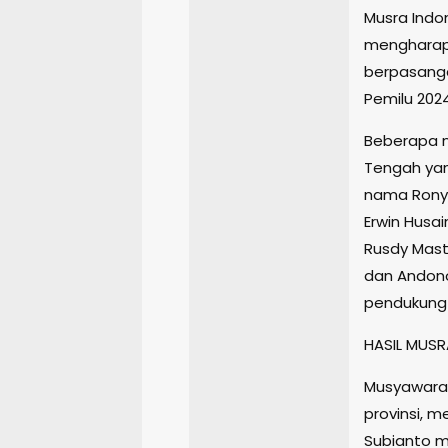
Musra Indon
mengharap
berpasanga
Pemilu 2024
Beberapa n
Tengah yang
nama Rony 
Erwin Husai
Rusdy Mast
dan Andono
pendukung 
HASIL MUSR
Musyawarah
provinsi, 
Subianto m