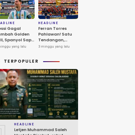
ADLINE
HEADLINE
ssi Gagal
Ferran Torres
ambah Golden
Pahlawan! Satu
ll, Spanyol Sapu
Tendangan,
rsih
Spanyol Juara,
minggu yang lalu
3 minggu yang lalu
enghargaan
Jutaan Orang
dividu Piala
Berpesta
TERPOPULER
nia 2026
1
HEADLINE
Letjen Muhammad Saleh