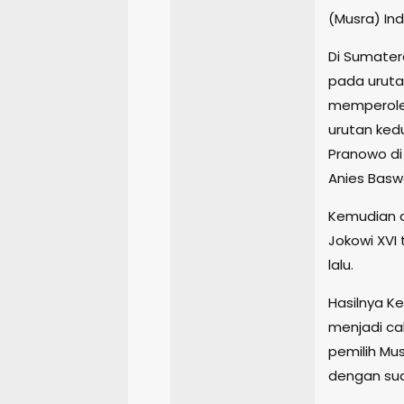
(Musra) Ind
Di Sumater
pada uruta
memperoleh
urutan ked
Pranowo di
Anies Basw
Kemudian d
Jokowi XVI 
lalu.
Hasilnya K
menjadi cal
pemilih Mus
dengan sua