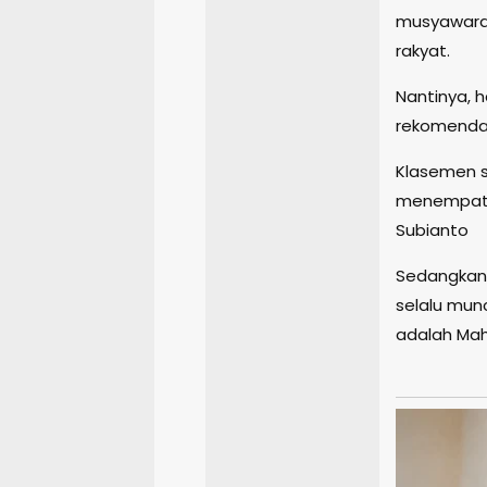
musyawarah
rakyat.
Nantinya, 
rekomendas
Klasemen 
menempati 
Subianto
Sedangkan 
selalu munc
adalah Mah