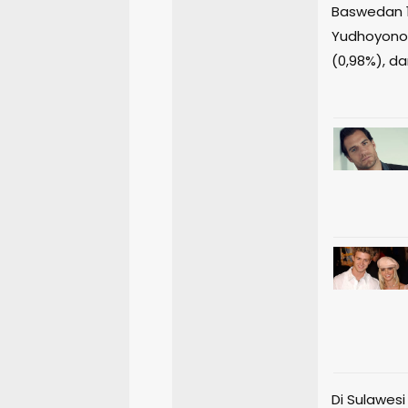
Baswedan 11
Yudhoyono 2
(0,98%), da
Di Sulawes