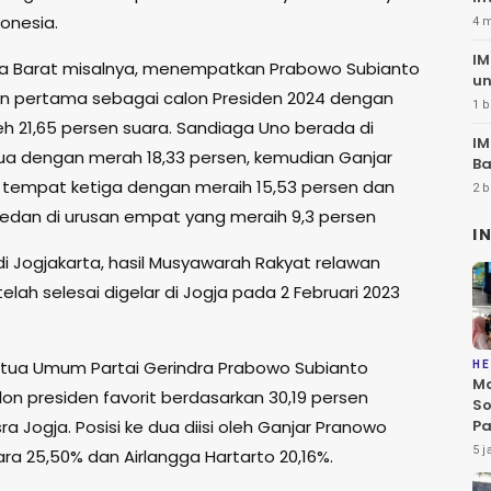
20
onesia.
4 
IM
a Barat misalnya, menempatkan Prabowo Subianto
un
n pertama sebagai calon Presiden 2024 dengan
1 b
 21,65 persen suara. Sandiaga Uno berada di
IM
ua dengan merah 18,33 persen, kemudian Ganjar
Ba
 tempat ketiga dengan meraih 15,53 persen dan
2 b
edan di urusan empat yang meraih 9,3 persen
I
i Jogjakarta, hasil Musyawarah Rakyat relawan
telah selesai digelar di Jogja pada 2 Februari 2023
etua Umum Partai Gerindra Prabowo Subianto
HE
Ma
on presiden favorit berdasarkan 30,19 persen
So
ra Jogja. Posisi ke dua diisi oleh Ganjar Pranowo
Pa
di
5 j
ra 25,50% dan Airlangga Hartarto 20,16%.
D