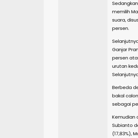
Sedangkan 
memilih Ma
suara, disu
persen.
Selanjutny
Ganjar Pra
persen ata
urutan ked
Selanjutnya
Berbeda de
bakal calon
sebagai pe
Kemudian 
Subianto d
(17,83%), M