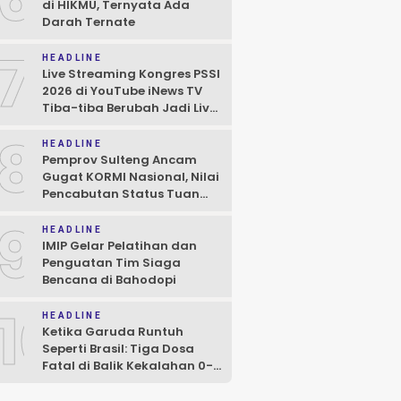
di HIKMU, Ternyata Ada
Darah Ternate
7
HEADLINE
Live Streaming Kongres PSSI
2026 di YouTube iNews TV
Tiba-tiba Berubah Jadi Live
Game ML
8
HEADLINE
Pemprov Sulteng Ancam
Gugat KORMI Nasional, Nilai
Pencabutan Status Tuan
Rumah FORNAS 2027 Cacat
9
Prosedur
HEADLINE
IMIP Gelar Pelatihan dan
Penguatan Tim Siaga
Bencana di Bahodopi
10
HEADLINE
Ketika Garuda Runtuh
Seperti Brasil: Tiga Dosa
Fatal di Balik Kekalahan 0-3
dari Vietnam