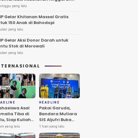
27
minggu yang lalu
IP Gelar Khitanan Massal Gratis
tuk 150 Anak di Bahodopi
ulan yang lalu
IP Gelar Aksi Donor Darah untuk
ntu Stok di Morowali
ulan yang lalu
NTERNASIONAL
ADLINE
HEADLINE
hasiswa Asal
Pakai Garuda,
malia Tiba di
Bandara Mutiara
lu, Siap Kuliah
SIS Aljufri Buka
 UIN
Penerbangan
am yang lalu
1 hari yang lalu
atokarama
Langsung Palu-
Guangzhou