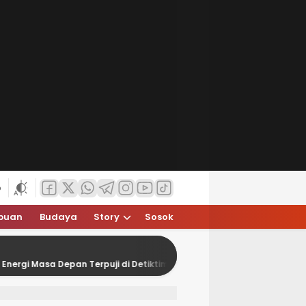
6
puan
Budaya
Story
Sosok
epan Terpuji di Detiktimur Awards 2026
Lima Tahun Ke