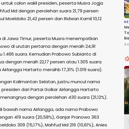
untuk calon wakil presiden, peserta Musra Jogja
hfud Md dengan perolehan suara 21,79 persen
sul Moeldoko 21,42 persen dan Ridwan Kamil 10,12
HE
Me
T
a di Jawa Timur, peserta Musra menempatkan
Ba
Be
3 
nowo di urutan pertama dengan meraih 24,91
P
u 1.466 suara. Kemudian Prabowo Subianto di
In
Du
ua dengan meraih 22,17 persen atau 1.305 suara.
 Airlangga Hartarto meraihb 17,31% (1.019 suara).
ngan Kalimantan Selatan, justru muncul nama
 presiden dari Partai Golkar Airlangga Hartarto
menangnya dengan perolehan 430 suara (21,12%).
di bawah nama Airlangga, ada nama Prabowo
engan 419 suara (20,58%), Ganjar Pranowo 363
oeldoko 309 (15,17%), Mahfud Md 216 (10,61%), Anies