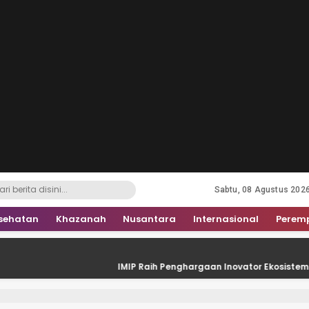
Sabtu, 08 Agustus 202
sehatan
Khazanah
Nusantara
Internasional
Perem
IMIP Raih Penghargaan Inovator Ekosistem Energi Masa D