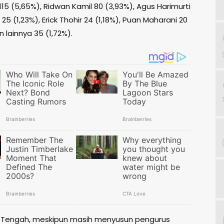
5 (5,65%), Ridwan Kamil 80 (3,93%), Agus Harimurti
5 (1,23%), Erick Thohir 24 (1,18%), Puan Maharani 20
n lainnya 35 (1,72%).
i Tengah, meskipun masih menyusun pengurus