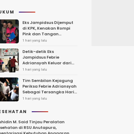
UKUM
Eks Jampidsus Dijemput
di KPK, Kenakan Rompi
Pink dan Tangan
Diborgol
1 hari yang lalu
Detik-detik Eks
Jampidsus Febrie
Adriansyah Keluar dari
Rutan KPK dengan Rompi
1 hari yang lalu
Kejagung
Tim Sembilan Kejagung
Periksa Febrie Adriansyah
Sebagai Tersangka Hari
Ini
1 hari yang lalu
ESEHATAN
hidin M. Said Tinjau Peralatan
sehatan di RSU Anutapura,
ventarisasi Kebutuhan Anggaran