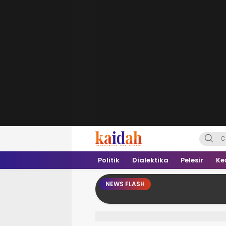
Kaidah.ID
Independen dan Berani
Politik
Dialektika
Pelesir
Ke
NEWS FLASH