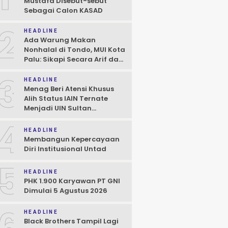
Mustafa Disebut-sebut
Sebagai Calon KASAD
2
HEADLINE
Ada Warung Makan
Nonhalal di Tondo, MUI Kota
Palu: Sikapi Secara Arif dan
Bijaksana Sesuai Hukum
3
HEADLINE
Menag Beri Atensi Khusus
Alih Status IAIN Ternate
Menjadi UIN Sultan
Baabullah, Janji Hadiri Dies
4
Natalis
HEADLINE
Membangun Kepercayaan
Diri Institusional Untad
5
HEADLINE
PHK 1.900 Karyawan PT GNI
Dimulai 5 Agustus 2026
6
HEADLINE
Black Brothers Tampil Lagi