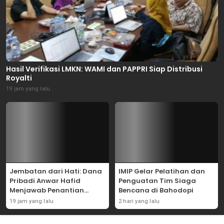
Hasil Verifikasi LMKN: WAMI dan PAPPRI Siap Distribusi
Royalti
19 jam yang lalu
Jembatan dari Hati: Dana
IMIP Gelar Pelatihan dan
Pribadi Anwar Hafid
Penguatan Tim Siaga
Menjawab Penantian
Bencana di Bahodopi
Warga Masungkang
19 jam yang lalu
2 hari yang lalu