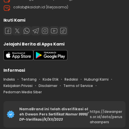
collab@kaidah.id (Kerjasama)
Ikuti Kami
Jelajahi Berita di Apps Kami
Informasi
Indeks
Tentang
Kode Etik
Redaksi
Hubungi Kami
Kebijakan Privasi
Disclaimer
Terms of Service
Pedoman Media Siber
NamaBrand ini telah diverifikasi ol
https://dewanper
eh Dewan Pers
Sertifikat Nomor 9999/
s.or.id/data/perus
DP-Verifikasi/K/XII/2023
ahaanpers