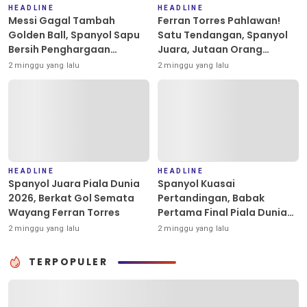
HEADLINE
HEADLINE
Messi Gagal Tambah
Ferran Torres Pahlawan!
Golden Ball, Spanyol Sapu
Satu Tendangan, Spanyol
Bersih Penghargaan
Juara, Jutaan Orang
Individu Piala Dunia 2026
Berpesta
2 minggu yang lalu
2 minggu yang lalu
HEADLINE
HEADLINE
Spanyol Juara Piala Dunia
Spanyol Kuasai
2026, Berkat Gol Semata
Pertandingan, Babak
Wayang Ferran Torres
Pertama Final Piala Dunia
2026 Masih Tanpa Gol
2 minggu yang lalu
2 minggu yang lalu
TERPOPULER