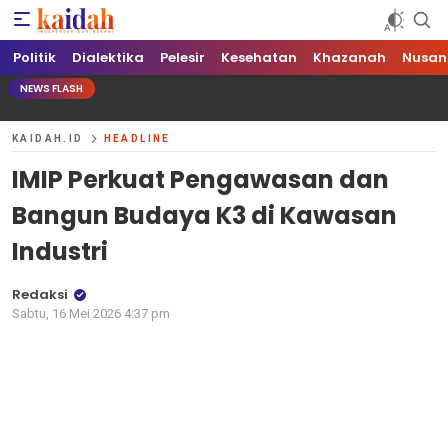
Kaidah.ID
Independen dan Berani
Politik
Dialektika
Pelesir
Kesehatan
Khazanah
Nusan
NEWS FLASH
KAIDAH.ID
HEADLINE
IMIP Perkuat Pengawasan dan
Bangun Budaya K3 di Kawasan
Industri
Redaksi
Sabtu, 16 Mei 2026 4:37 pm